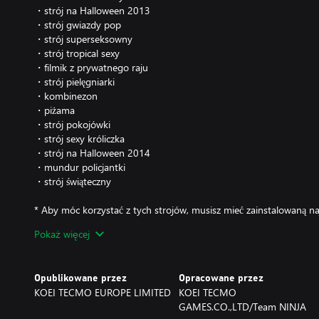
・strój na Halloween 2013
・strój gwiazdy pop
・strój superseksowny
・strój tropical sexy
・filmik z prywatnego raju
・strój pielęgniarki
・kombinezon
・piżama
・strój pokojówki
・strój sexy króliczka
・strój na Halloween 2014
・mundur policjantki
・strój świąteczny
* Aby móc korzystać z tych strojów, musisz mieć zainstalowaną naj
* Zwróć uwagę, aby nie kupić ponownie strojów, które kupiłeś ju
Pokaż więcej
*Zanim użyjesz tego stroju, musisz kupić odpowiednią postać.
Opublikowane przez
Opracowane przez
KOEI TECMO EUROPE LIMITED
KOEI TECMO
GAMES.CO.,LTD/Team NINJA