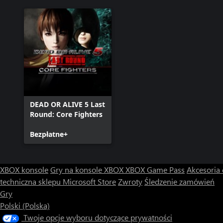
DEAD OR ALIVE 5 Last
Round: Core Fighters
Bezpłatne+
XBOX konsole
Gry na konsole XBOX
XBOX Game Pass
Akcesoria
techniczna sklepu Microsoft Store
Zwroty
Śledzenie zamówień
Gry
Polski (Polska)
Twoje opcje wyboru dotyczące prywatności