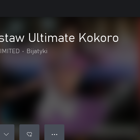
taw Ultimate Kokoro
IMITED
•
Bijatyki
● ● ●