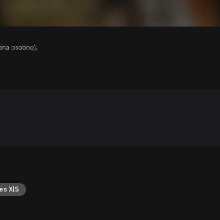
ana osobno).
es X|S