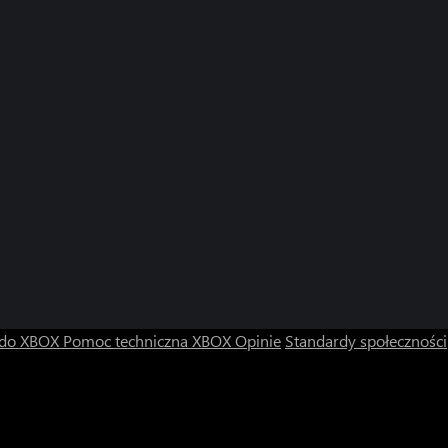
 do XBOX
Pomoc techniczna XBOX
Opinie
Standardy społeczności