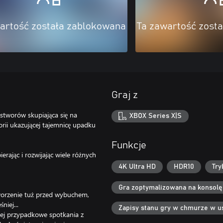
artość została zablokowana
Ta zawartość zost
Graj z
stworów skupiająca się na
XBOX Series X|S
orii ukazującej tajemnicę upadku
Funkcje
erając i rozwijając wiele różnych
4K Ultra HD
HDR10
Try
Gra zoptymalizowana na konsolę
stworzenie tuż przed wybuchem,
niej...
Zapisy stanu gry w chmurze w u
órej przypadkowe spotkania z