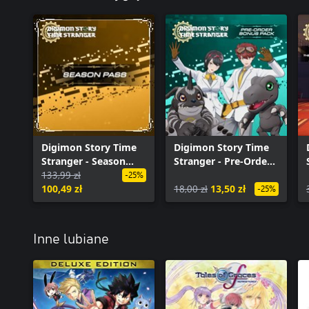
Digimon Story Time
Digimon Story Time
Stranger - Season
Stranger - Pre-Order
Pass
133,99 zł
Bonus Pack
-25%
100,49 zł
18,00 zł
13,50 zł
-25%
Inne lubiane