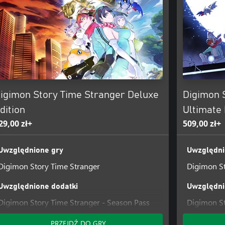
igimon Story Time Stranger Deluxe
Digimon 
dition
Ultimate 
29,00 zł+
509,00 zł+
Uwzględnione gry
Uwzględni
Digimon Story Time Stranger
Digimon St
Uwzględnione dodatki
Uwzględni
Digimon Story Time Stranger - Season Pass
Digimon St
Digimon Story Time Stranger - Costume
Digimon St
PRZEJDŹ DO GRY