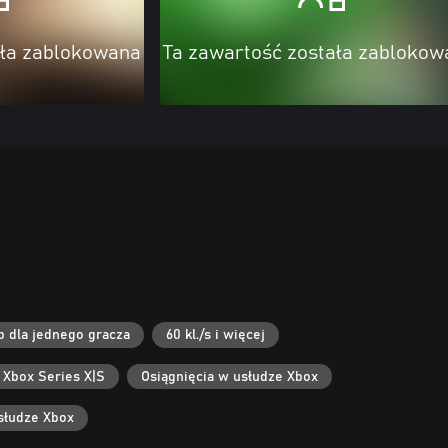
ała zablokowana
Ta zawartość została zablokow
b dla jednego gracza
60 kl./s i więcej
 Xbox Series X|S
Osiągnięcia w usłudze Xbox
słudze Xbox