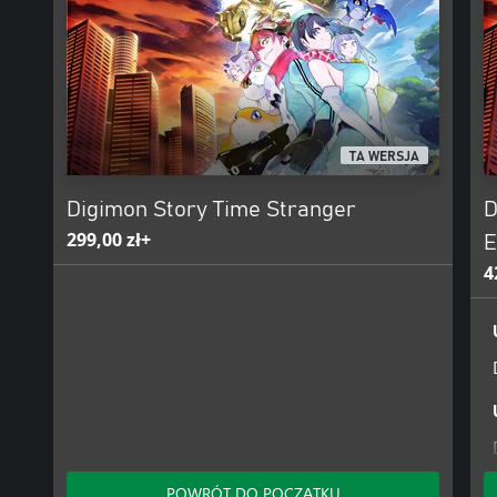
TA WERSJA
Digimon Story Time Stranger
D
299,00 zł+
E
4
POWRÓT DO POCZĄTKU