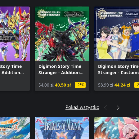
Story Time
Digimon Story Time
Digimon Story Tim
- Additional
Stranger - Additional
Stranger - Costum
& Episode
Digimon & Episode
Pack
nti-ParadoX
Pack 1: Alternate
54,00 zł
40,50 zł
58,99 zł
44,24 zł
-25%
-
Dimension
Pokaż wszystko