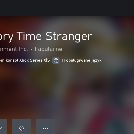
ory Time Stranger
nment Inc.
•
Fabularne
m konsol Xbox Series X|S
11 obsługiwane języki
● ● ●