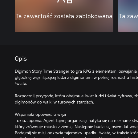
Ta zawartość została zablokowana
Ta zaw
Opis
Digimon Story Time Stranger to gra RPG z elementami oswajania 
głębokiej więzi łączącej ludzi z digimonami w pełnej rozmachu hist
świata.
Rozpocznij przygodę, która obejmuje świat ludzi i świat cyfrowy, zbi
digimonów do walki w turowych starciach.
Wspaniała opowieść o więzi
Tokio, Japonia. Agent tajnej organizacji natyka się na nieznane 
który zrównuje miasto z ziemią. Następnie budzi się osiem lat wcześ
Podejmij się misji odkrycia tajemnicy upadku świata, w trakcie kt