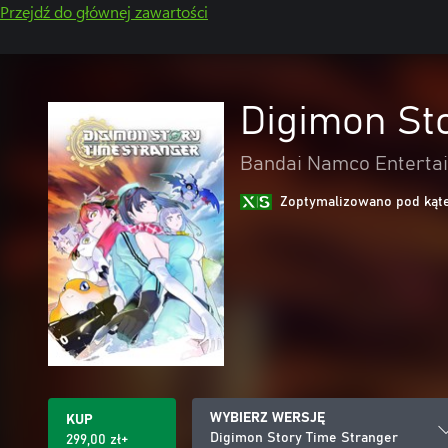
Przejdź do głównej zawartości
Digimon St
Bandai Namco Entertai
Zoptymalizowano pod kąte
WYBIERZ WERSJĘ
KUP
Digimon Story Time Stranger
299,00 zł+