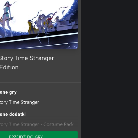
Story Time Stranger
Edition
one gry
ory Time Stranger
one dodatki
ory Time Stranger - Costume Pack
ory Time Stranger - Costume
PRZEJDŹ DO GRY