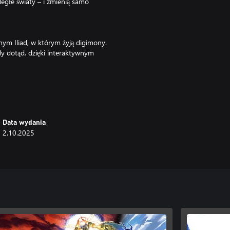
egłe światy – i zmienią samo
ym Iliad, w którym żyją digimony.
dy dotąd, dzięki interaktywnym
iczne z rozwiniętymi komponentami
cji zapewniają niezliczone
ęzi łączących cię z twoimi
Data wydania
2.10.2025
eluxe i Edycja Ultimate. Uważaj,
 między trybem jakości a trybem