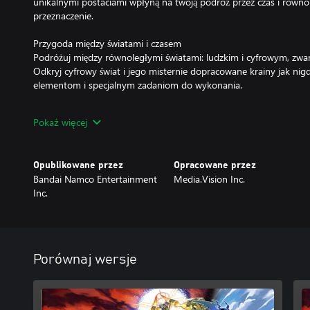
unikalnymi postaciami wpłyną na twoją podróż przez czas i równol
przeznaczenie.
Przygoda między światami i czasem
Podróżuj między równoległymi światami: ludzkim i cyfrowym, zwan
Odkryj cyfrowy świat i jego misternie dopracowane krainy jak nig
elementom i specjalnym zadaniom do wykonania.
Strategiczne turowe starcia
Pokaż więcej
Ciesz się dynamiczną turową walką, która łączy elementy strateg
bitewnymi. Ponad 450 digimonów i rozbudowane opcje personaliza
możliwości stawiania czoła wyzwaniom bitewnym i ujawniają siłę wi
Opublikowane przez
Opracowane przez
digimonami.
Bandai Namco Entertainment
Media.Vision Inc.
Inc.
*Ten produkt to Edycja Standardowa. Dostępna jest także Edycja D
aby nie kupić danego elementu dwa razy.
Podczas gry na konsoli XBOX SERIES X istnieje możliwość wyboru
wydajności:
Porównaj wersje
• Tryb jakości: 4K i HDR, do 30 FPS
• Tryb wydajności: Full HD, do 60 FPS