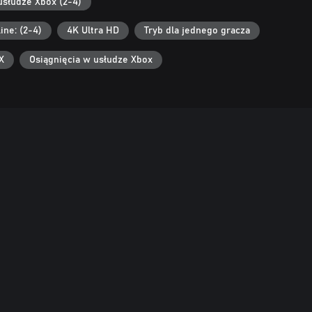
usłudze Xbox (2-4)
ine: (2-4)
4K Ultra HD
Tryb dla jednego gracza
X
Osiągnięcia w usłudze Xbox