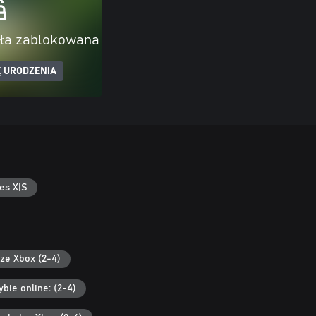
ała zablokowana
 URODZENIA
es X|S
ze Xbox (2-4)
bie online: (2-4)