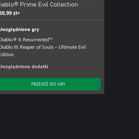
iablo® Prime Evil Collection
69,99 zł+
Uwzględnione gry
Diablo® II: Resurrected™
Diablo III: Reaper of Souls – Ultimate Evil
Edition
Uwzględnione dodatki
Diablo III: Przebudzenie Nekromantów
Diablo® Prime Evil Collection – gadżety
PRZEJDŹ DO GRY
cyfrowe w grze Diablo® III