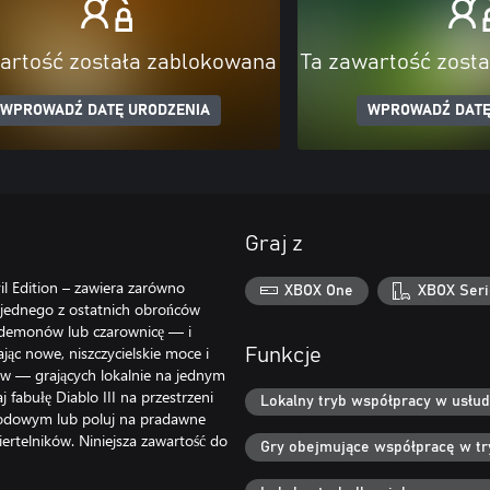
artość została zablokowana
Ta zawartość zost
WPROWADŹ DATĘ URODZENIA
WPROWADŹ DATĘ
Graj z
il Edition – zawiera zarówno
XBOX One
XBOX Seri
w jednego z ostatnich obrońców
ę demonów lub czarownicę — i
jąc nowe, niszczycielskie moce i
Funkcje
ów — grających lokalnie na jednym
j fabułę Diablo III na przestrzeni
Lokalny tryb współpracy w usłud
ygodowym lub poluj na pradawne
ertelników. Niniejsza zawartość do
Gry obejmujące współpracę w try