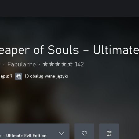
Reaper of Souls – Ultimate
t
•
Fabularne
•
142
tępu: 7
10 obsługiwane języki
s – Ultimate Evil Edition