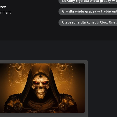
Lokalny tryb dla wielu graczy w 
rzez
ainment
Gry dla wielu graczy w trybie onl
Ulepszone dla konsoli Xbox One 