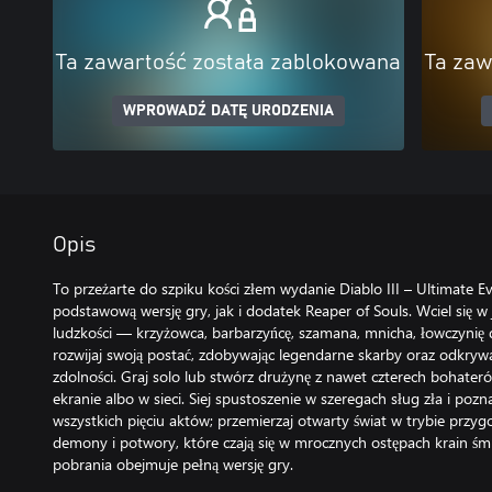
Ta zawartość została zablokowana
Ta zaw
WPROWADŹ DATĘ URODZENIA
Opis
To przeżarte do szpiku kości złem wydanie Diablo III – Ultimate Ev
podstawową wersję gry, jak i dodatek Reaper of Souls. Wciel się 
ludzkości — krzyżowca, barbarzyńcę, szamana, mnicha, łowczyni
rozwijaj swoją postać, zdobywając legendarne skarby oraz odkrywa
zdolności. Graj solo lub stwórz drużynę z nawet czterech bohater
ekranie albo w sieci. Siej spustoszenie w szeregach sług zła i pozna
wszystkich pięciu aktów; przemierzaj otwarty świat w trybie prz
demony i potwory, które czają się w mrocznych ostępach krain śmi
pobrania obejmuje pełną wersję gry.