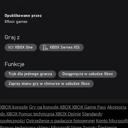
Opublikowane przez
8floor games
Graj z
XBOX One
XBOX Series X|S
Funkcje
Tryb dla jednego gracza
Osiągnięcia w usłudze Xbox
Zapisy stanu gry w chmurze w usłudze Xbox
XBOX konsole
Gry na konsole XBOX
XBOX Game Pass
Akcesoria
do XBOX
Pomoc techniczna XBOX
Opinie
Standardy
społeczności
Ostrzeżenie o padaczce fotogennej
Konto Microsoft
Pomoc techniczna sklepu Microsoft Store
Zwroty
Śledzenie