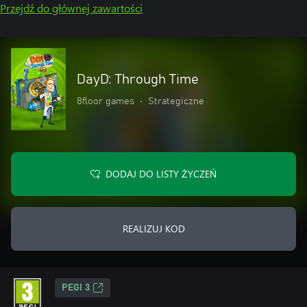
Przejdź do głównej zawartości
DayD: Through Time
8floor games
•
Strategiczne
DODAJ DO LISTY ŻYCZEŃ
REALIZUJ KOD
PEGI 3