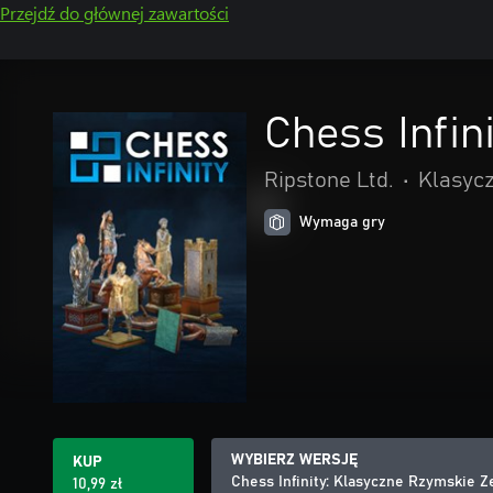
Przejdź do głównej zawartości
Chess Infi
Ripstone Ltd.
•
Klasyc
Wymaga gry
WYBIERZ WERSJĘ
KUP
Chess Infinity: Klasyczne Rzymskie
10,99 zł