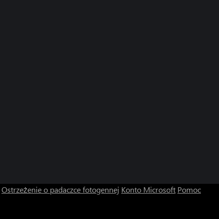
Ostrzeżenie o padaczce fotogennej
Konto Microsoft
Pomoc