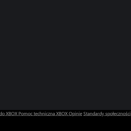
 do XBOX
Pomoc techniczna XBOX
Opinie
Standardy społeczności