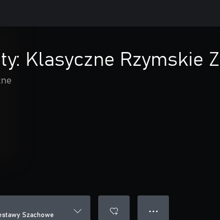
nity: Klasyczne Rzymskie
zne
● ● ●
 Zestawy Szachowe