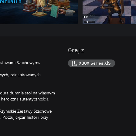
Graj z
estawami Szachowymi.
XBOX Series X|S
wych, zainspirowanych
igura dumnie stoi na własnym
 heroiczną autentycznością.
ne Rzymskie Zestawy Szachowe
Poczuj ciężar historii przy