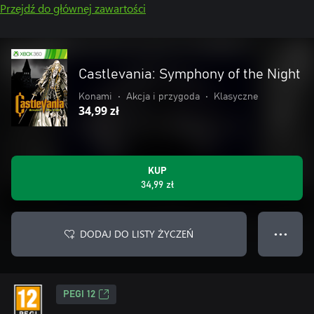
Przejdź do głównej zawartości
Castlevania: Symphony of the Night
Konami
•
Akcja i przygoda
•
Klasyczne
34,99 zł
KUP
34,99 zł
DODAJ DO LISTY ŻYCZEŃ
● ● ●
PEGI 12