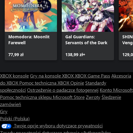
Momodora: Moonlit
Gal Guardians:
SHINO
Farewell
Servants of the Dark
Veng
77,99 zł
138,99 zł+
129,0
XBOX konsole
Gry na konsole XBOX
XBOX Game Pass
Akcesoria
do XBOX
Pomoc techniczna XBOX
Opinie
Standardy
społeczności
Ostrzeżenie o padaczce fotogennej
Konto Microsoft
Pomoc techniczna sklepu Microsoft Store
Zwroty
Śledzenie
zamówień
Gry
Polski (Polska)
Twoje opcje wyboru dotyczące prywatności
Zasady prywatności dotyczące zdrowia użytkowników