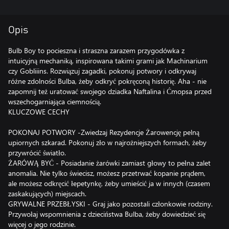
Opis
Bulb Boy to pocieszna i straszna zarazem przygodówka z
intuicyjną mechaniką, inspirowana takimi grami jak Machinarium
czy Gobliiins. Rozwiązuj zagadki, pokonuj potwory i odkrywaj
różne zdolności Bulba, żeby odkryć pokręconą historię. Aha - nie
zapomnij też uratować swojego dziadka Naftalina i Ćmopsa przed
wszechogarniająca ciemnością.
KLUCZOWE CECHY
POKONAJ POTWORY -Zwiedzaj Rezydencje Żarowencję pelną
upiornych szkarad. Pokonuj zło w najrożniejszych formach, żeby
przywrócić światło.
ŻARÓWĄ BYĆ - Posiadanie żarówki zamiast głowy to pełna zalet
anomalia. Nie tylko świecisz, możesz przetrwać kopanie prądem,
ale możesz odkręcić łepetynkę, żeby umieścić ja w innych (czasem
zaskakujących) miejscach.
GRYWALNE PRZEBŁYSKI - Graj jako pozostali członkowie rodziny.
Przywołaj wspomnienia z dzieciństwa Bulba, żeby dowiedzieć się
więcej o jego rodzinie.