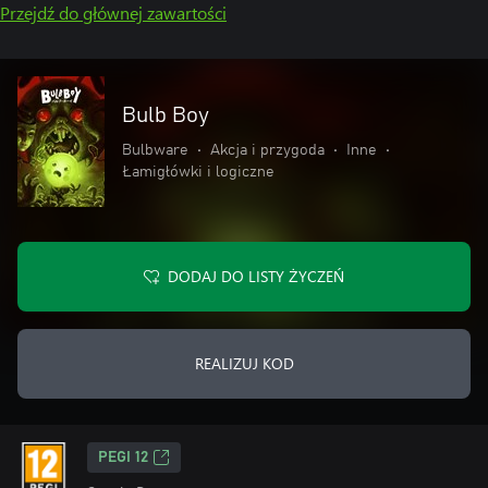
Przejdź do głównej zawartości
Bulb Boy
Bulbware
•
Akcja i przygoda
•
Inne
•
Łamigłówki i logiczne
DODAJ DO LISTY ŻYCZEŃ
REALIZUJ KOD
PEGI 12