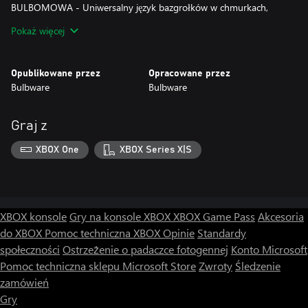
BULBOMOWA - Uniwersalny język bazgrołków w chmurkach,
które pozwolą Ci zrozumieć bohaterów bez użycia jakiegokolwiek
Pokaż więcej
języka.
SEKRETY -Pewne tajemnice czekają na ujawnienie
KUPKA - W wielu rozmiarach i proporcjach.
Opublikowane przez
Opracowane przez
Bulbware
Bulbware
Graj z
XBOX One
XBOX Series X|S
XBOX konsole
Gry na konsole XBOX
XBOX Game Pass
Akcesoria
do XBOX
Pomoc techniczna XBOX
Opinie
Standardy
społeczności
Ostrzeżenie o padaczce fotogennej
Konto Microsoft
Pomoc techniczna sklepu Microsoft Store
Zwroty
Śledzenie
zamówień
Gry