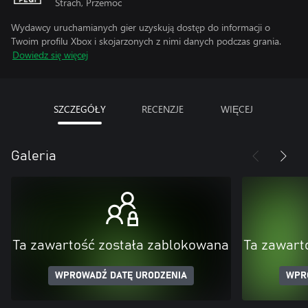
Strach, Przemoc
Wydawcy uruchamianych gier uzyskują dostęp do informacji o
Twoim profilu Xbox i skojarzonych z nimi danych podczas grania.
Dowiedz się więcej
SZCZEGÓŁY
RECENZJE
WIĘCEJ
Galeria
Ta zawartość została zablokowana
Ta zawart
WPROWADŹ DATĘ URODZENIA
WPR