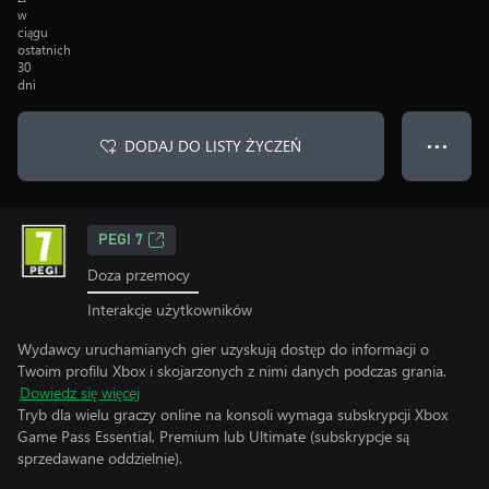
w
ciągu
ostatnich
30
dni
DODAJ DO LISTY ŻYCZEŃ
● ● ●
PEGI 7
Doza przemocy
Interakcje użytkowników
Wydawcy uruchamianych gier uzyskują dostęp do informacji o
Twoim profilu Xbox i skojarzonych z nimi danych podczas grania.
Dowiedz się więcej
Tryb dla wielu graczy online na konsoli wymaga subskrypcji Xbox
Game Pass Essential, Premium lub Ultimate (subskrypcje są
sprzedawane oddzielnie).