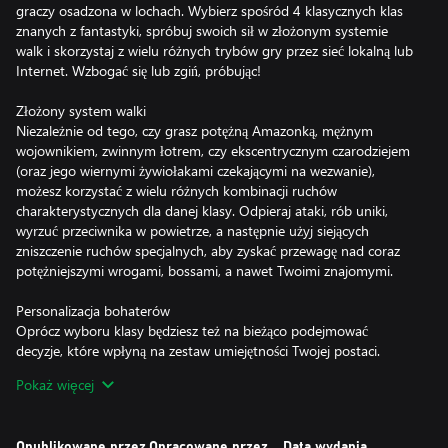
graczy osadzona w lochach. Wybierz spośród 4 klasycznych klas
znanych z fantastyki, spróbuj swoich sił w złożonym systemie
walk i skorzystaj z wielu różnych trybów gry przez sieć lokalną lub
Internet. Wzbogać się lub zgiń, próbując!
Złożony system walki
Niezależnie od tego, czy grasz potężną Amazonką, mężnym
wojownikiem, zwinnym łotrem, czy ekscentrycznym czarodziejem
(oraz jego wiernymi żywiołakami czekającymi na wezwanie),
możesz korzystać z wielu różnych kombinacji ruchów
charakterystycznych dla danej klasy. Odpieraj ataki, rób uniki,
wyrzuć przeciwnika w powietrze, a następnie użyj siejących
zniszczenie ruchów specjalnych, aby zyskać przewagę nad coraz
potężniejszymi wrogami, bossami, a nawet Twoimi znajomymi.
Personalizacja bohaterów
Oprócz wyboru klasy będziesz też na bieżąco podejmować
decyzje, które wpłyną na zestaw umiejętności Twojej postaci.
Drzewka umiejętności chaosu, porządku, mroku i życia umożliwią
Pokaż więcej
Ci rozwijanie umiejętności i zdobycie zdolności specjalnych, a
pojawiający się w dużych ilościach ekwipunek sprawi, że każda
rozgrywka będzie wydawać się niepowtarzalna dzięki mnogości
Opublikowane przez
Opracowane przez
Data wydania