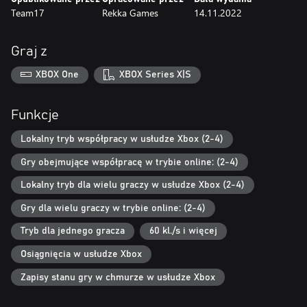
dostępnych opcji.
Team17
Rekka Games
14.11.2022
Zróżnicowane rozgrywki PvE i PvP
Odkryj wiele różnych ekscytujących lokacji w trybie przygody i
Graj z
pokonuj biomy i bossów w poszukiwaniu run do podniebnej
fortecy. Sprzymierz się ze znajomymi i stań do walki z kolejnymi
XBOX One
XBOX Series X|S
falami wrogów w pełnym wyzwań trybie hordy lub rozstrzygnij
spór w starciu na arenie PvP dla drużyn lub w formule każdy z
każdym.
Funkcje
Chciwość jest wieczna
Lokalny tryb współpracy w usłudze Xbox (2-4)
W grze Bravery and Greed możesz na stałe odblokować
Gry obejmujące współpracę w trybie online: (2-4)
znakomitą zawartość i zmieniające grę rozszerzenia dzięki
zdobywaniu kolejnych poziomów w zamian za złoto.
Lokalny tryb dla wielu graczy w usłudze Xbox (2-4)
Bezwzględnie gromadź monety i plądruj skrzynie, kradnij sakiewki
ze złotem, cucąc sojuszników, lub bądź pierwszą osobą, która
Gry dla wielu graczy w trybie online: (2-4)
zgarnie łup po epickiej potyczce. Wzbogać się lub zgiń, próbując!
Tryb dla jednego gracza
60 kl./s i więcej
Osiągnięcia w usłudze Xbox
Zapisy stanu gry w chmurze w usłudze Xbox