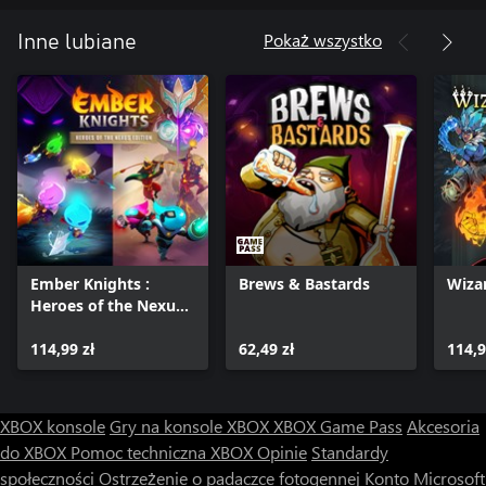
Pokaż wszystko
Inne lubiane
Ember Knights :
Brews & Bastards
Wiza
Heroes of the Nexus
Edition
114,99 zł
62,49 zł
114,9
XBOX konsole
Gry na konsole XBOX
XBOX Game Pass
Akcesoria
do XBOX
Pomoc techniczna XBOX
Opinie
Standardy
społeczności
Ostrzeżenie o padaczce fotogennej
Konto Microsoft