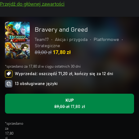
Przejdź do głównej zawartości
Bravery and Greed
Team17
•
Akcja i przygoda
•
Platformowe
•
Strategiczne
89,00 zł
17,80 zł
*sprzedano za 17,80 zł w ciągu ostatnich 30 dni
Wyprzedaż: oszczędź 71,20 zł, kończy się za 12 dni
13 obsługiwane języki
KUP
89,00 zł
17,80 zł
*sprzedano
za
17,80
zł