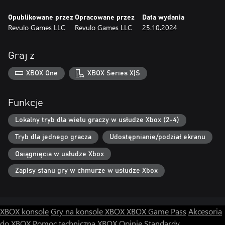
Opublikowane przez
Opracowane przez
Data wydania
Revulo Games LLC
Revulo Games LLC
25.10.2024
Graj z
XBOX One
XBOX Series X|S
Funkcje
Lokalny tryb dla wielu graczy w usłudze Xbox (2-4)
Tryb dla jednego gracza
Udostępnianie/podział ekranu
Osiągnięcia w usłudze Xbox
Zapisy stanu gry w chmurze w usłudze Xbox
XBOX konsole
Gry na konsole XBOX
XBOX Game Pass
Akcesoria
do XBOX
Pomoc techniczna XBOX
Opinie
Standardy