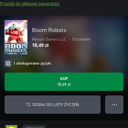
Przejdź do głównej zawartości
Boom Robots
Revulo Games LLC
•
Strzelanki
18,49 zł
1 obsługiwane języki
KUP
18,49 zł
DODAJ DO LISTY ŻYCZEŃ
● ● ●