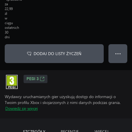
za
22,99
zł
w
ciągu
ostatnich
30
dni
DODAJ DO LISTY ŻYCZEŃ
● ● ●
PEGI 3
Wydawcy uruchamianych gier uzyskują dostęp do informacji o
Twoim profilu Xbox i skojarzonych z nimi danych podczas grania.
Dowiedz się więcej
SZCZEGÓŁY
RECENZJE
WIĘCEJ