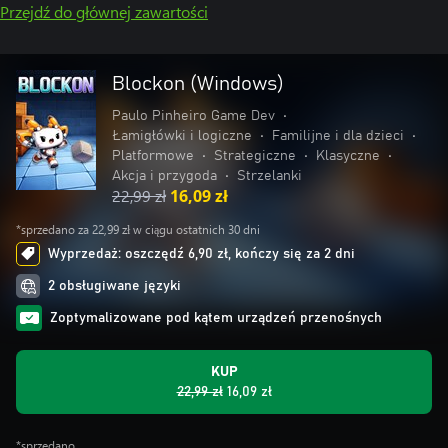
Przejdź do głównej zawartości
Blockon (Windows)
Paulo Pinheiro Game Dev
•
Łamigłówki i logiczne
•
Familijne i dla dzieci
•
Platformowe
•
Strategiczne
•
Klasyczne
•
Akcja i przygoda
•
Strzelanki
22,99 zł
16,09 zł
*sprzedano za 22,99 zł w ciągu ostatnich 30 dni
Wyprzedaż: oszczędź 6,90 zł, kończy się za 2 dni
2 obsługiwane języki
Zoptymalizowane pod kątem urządzeń przenośnych
KUP
22,99 zł
16,09 zł
*sprzedano