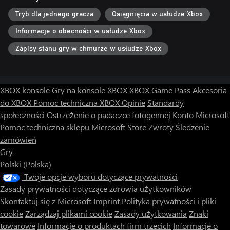
Tryb dla jednego gracza
Osiągnięcia w usłudze Xbox
Informacje o obecności w usłudze Xbox
Zapisy stanu gry w chmurze w usłudze Xbox
XBOX konsole
Gry na konsole XBOX
XBOX Game Pass
Akcesoria
do XBOX
Pomoc techniczna XBOX
Opinie
Standardy
społeczności
Ostrzeżenie o padaczce fotogennej
Konto Microsoft
Pomoc techniczna sklepu Microsoft Store
Zwroty
Śledzenie
zamówień
Gry
Polski (Polska)
Twoje opcje wyboru dotyczące prywatności
Zasady prywatności dotyczące zdrowia użytkowników
Skontaktuj się z Microsoft
Imprint
Polityka prywatności i pliki
cookie
Zarządzaj plikami cookie
Zasady użytkowania
Znaki
towarowe
Informacje o produktach firm trzecich
Informacje o