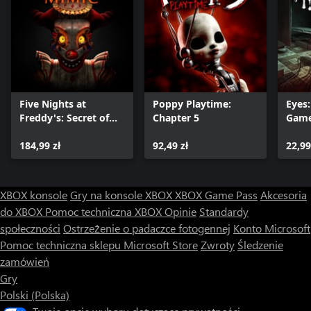
Five Nights at
Poppy Playtime:
Eyes:
Freddy's: Secret of
Chapter 5
Gam
the Mimic
184,99 zł
92,49 zł
22,99
XBOX konsole
Gry na konsole XBOX
XBOX Game Pass
Akcesoria
do XBOX
Pomoc techniczna XBOX
Opinie
Standardy
społeczności
Ostrzeżenie o padaczce fotogennej
Konto Microsoft
Pomoc techniczna sklepu Microsoft Store
Zwroty
Śledzenie
zamówień
Gry
Polski (Polska)