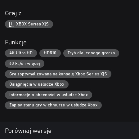
Graj z
XBOX Series X|S
Funkcje
4K Ultra HD
HDR10
Tryb dla jednego gracza
60 kl./s i więcej
Gra zoptymalizowana na konsolę Xbox Series X|S
Osiągnięcia w usłudze Xbox
Informacje o obecności w usłudze Xbox
Zapisy stanu gry w chmurze w usłudze Xbox
Porównaj wersje