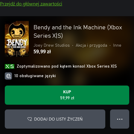
Przejdź do głównej zawartości
Bendy and the Ink Machine (Xbox
Series X|S)
Joey Drew Studios
•
Akcja i przygoda
•
Inne
59,99 zł
Zoptymalizowano pod kątem konsol Xbox Series X|S
10 obsługiwane języki
KUP
59,99 zł
DODAJ DO LISTY ŻYCZEŃ
● ● ●