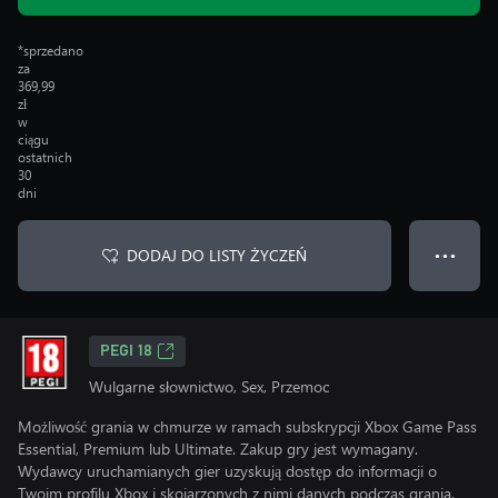
*sprzedano
za
369,99
zł
w
ciągu
ostatnich
30
dni
DODAJ DO LISTY ŻYCZEŃ
● ● ●
PEGI 18
Wulgarne słownictwo, Sex, Przemoc
Możliwość grania w chmurze w ramach subskrypcji Xbox Game Pass
Essential, Premium lub Ultimate. Zakup gry jest wymagany.
Wydawcy uruchamianych gier uzyskują dostęp do informacji o
Twoim profilu Xbox i skojarzonych z nimi danych podczas grania.