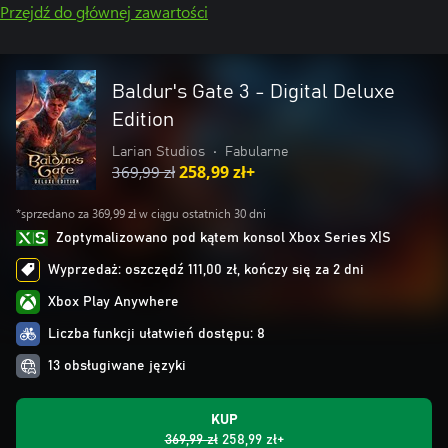
Przejdź do głównej zawartości
Baldur's Gate 3 - Digital Deluxe
Edition
Larian Studios
•
Fabularne
369,99 zł
258,99 zł+
*sprzedano za 369,99 zł w ciągu ostatnich 30 dni
Zoptymalizowano pod kątem konsol Xbox Series X|S
Wyprzedaż: oszczędź 111,00 zł, kończy się za 2 dni
Xbox Play Anywhere
Liczba funkcji ułatwień dostępu: 8
13 obsługiwane języki
KUP
369,99 zł
258,99 zł+