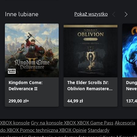
- Maska Zmiennokształtnego – Nakrycie głowy pozwalające
Pokaż wszystko
Inne lubiane
natychmiast zmienić rasę i wygląd, inspirowane postacią Fane’a z
DoS2
- Płaszcz Czerwonego Księcia – Płaszcz inspirowany postacią
Czerwonego Księcia z DoS2
- Lutnia Pieśniarki z Bezchmurnego – Instrument, na którym
można grać, inspirowany postacią Lohse z DoS2
- Igła Łotrzyka Banity - Sztylet inspirowany postacią Sebilli z
DoS2
- Bikorn Morskiego Zwierza - Nakrycie głowy inspirowane
postacią Zwierza z DoS2
Kingdom Come:
The Elder Scrolls IV:
Dung
*Zawartość dostępna do pobrania ze strony internetowej Larian
Deliverance II
Oblivion Remastered
Neve
Studios po połączeniu konta Larian w grze
- Deluxe Edition
Enha
299,00 zł+
Upgrade
44,99 zł
137,4
UWAGA – lokalny tryb współpracy nie jest obecnie wspierany dla
konsoli Xbox Series S.
XBOX konsole
Gry na konsole XBOX
XBOX Game Pass
Akcesoria
do XBOX
Pomoc techniczna XBOX
Opinie
Standardy