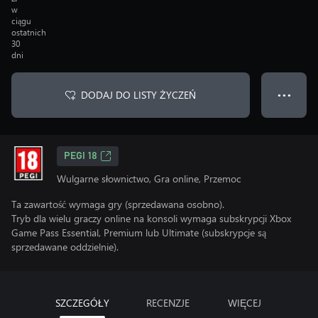
w
ciągu
ostatnich
30
dni
DODAJ DO LISTY ŻYCZEŃ
● ● ●
PEGI 18
Wulgarne słownictwo, Gra online, Przemoc
Ta zawartość wymaga gry (sprzedawana osobno).
Tryb dla wielu graczy online na konsoli wymaga subskrypcji Xbox
Game Pass Essential, Premium lub Ultimate (subskrypcje są
sprzedawane oddzielnie).
SZCZEGÓŁY
RECENZJE
WIĘCEJ