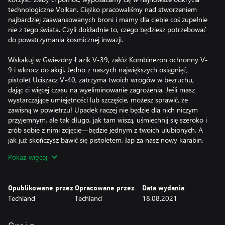
technologiczne Volkan. Ciężko pracowaliśmy nad stworzeniem
najbardziej zaawansowanych broni i mamy dla ciebie coś zupełnie
nie z tego świata. Czyli dokładnie to, czego będziesz potrzebować
do powstrzymania kosmicznej inwazji.
Wskakuj w Gwiezdny Łazik V-39, załóż Kombinezon ochronny V-
9 i wkrocz do akcji. Jedno z naszych największych osiągnięć,
pistolet Uciszacz V-40, zatrzyma twoich wrogów w bezruchu,
dając ci więcej czasu na wyeliminowanie zagrożenia. Jeśli masz
wystarczające umiejętności lub szczęście, możesz sprawić, że
zawisną w powietrzu! Upadek raczej nie będzie dla nich niczym
przyjemnym, ale tak długo, jak tam wiszą, uśmiechnij się szeroko i
zrób sobie z nimi zdjęcie—będzie jednym z twoich ulubionych. A
jak już skończysz bawić się pistoletem, łap za nasz nowy karabin,
Dezintegrator V-23. Strzela laserowymi pociskami, które mogą
Pokaż więcej
podpalić przeciwników. Z nim na pewno pozbędziesz się
wszystkiego i wszystkich na swojej drodze. Nie możesz się
zdecydować, czy wolisz podpalać, zatruwać, czy razić prądem? W
Opublikowane przez
Opracowane przez
Data wydania
takiej sytuacji mamy dla ciebie maczetę Kameleon V-27, która
Techland
Techland
18.08.2021
zmienia swój zabójczy efekt po kilku ciosach. Dobra, kadecie, teraz
czas przetestować ten kosmiczny sprzęt i wykopać niechcianych
gości z Ziemi.