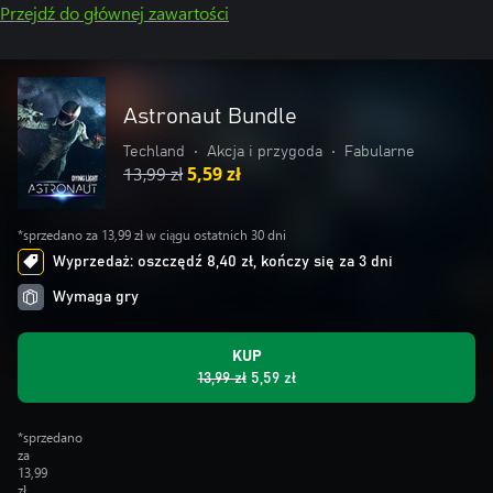
Przejdź do głównej zawartości
Astronaut Bundle
Techland
•
Akcja i przygoda
•
Fabularne
13,99 zł
5,59 zł
*sprzedano za 13,99 zł w ciągu ostatnich 30 dni
Wyprzedaż: oszczędź 8,40 zł, kończy się za 3 dni
Wymaga gry
KUP
13,99 zł
5,59 zł
*sprzedano
za
13,99
zł