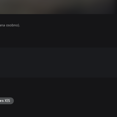
ana osobno).
es X|S