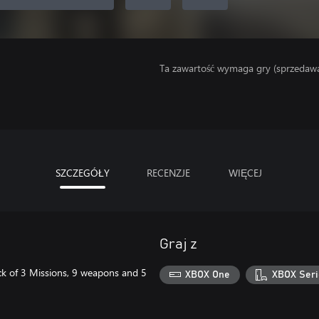
Ta zawartość wymaga gry (sprzedaw
SZCZEGÓŁY
RECENZJE
WIĘCEJ
Graj z
ack of 3 Missions, 9 weapons and 5
XBOX One
XBOX Seri