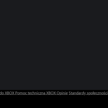
 do XBOX
Pomoc techniczna XBOX
Opinie
Standardy społeczności