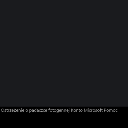
Ostrzeżenie o padaczce fotogennej
Konto Microsoft
Pomoc