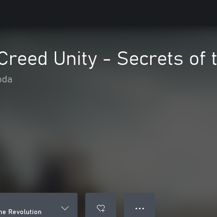
Creed Unity - Secrets of 
oda
● ● ●
the Revolution