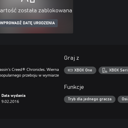
artość została zablokowana
WPROWADŹ DATĘ URODZENIA
Graj z
sassin's Creed® Chronicles. Wierna
XBOX One
XBOX Seri
 popularnego przeboju w wymiarze
Funkcje
Data wydania
Tryb dla jednego gracza
Osi
9.02.2016