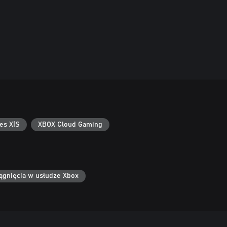
es X|S
XBOX Cloud Gaming
ągnięcia w usłudze Xbox