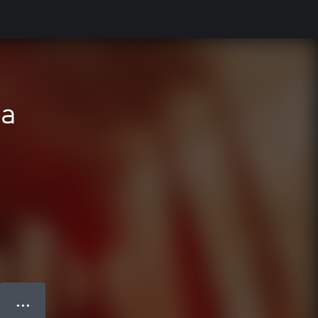
ia
● ● ●