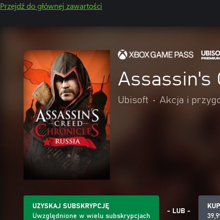
Przejdź do głównej zawartości
Assassin's 
Ubisoft
•
Akcja i przyg
UZYSKAJ SUBSKRYPCJĘ
KU
- LUB -
Uwzględnione w wielu subskrypcjach
39,9