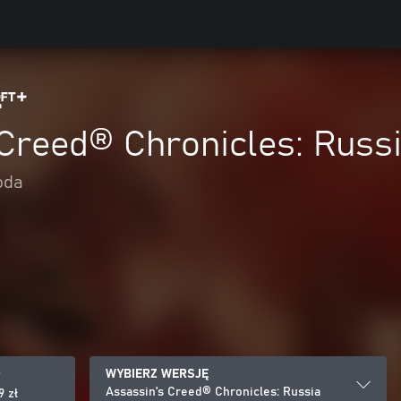
Creed® Chronicles: Russ
oda
WYBIERZ WERSJĘ
P
Assassin's Creed® Chronicles: Russia
9 zł