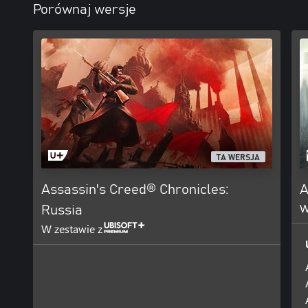
Porównaj wersje
TA WERSJA
Assassin's Creed® Chronicles:
A
W
Russia
W zestawie z