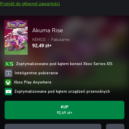
Przejdź do głównej zawartości
Akuma Rise
KEMCO
•
Fabularne
92,49 zł+
Zoptymalizowano pod kątem konsol Xbox Series X|S
Inteligentne pobieranie
Xbox Play Anywhere
Zoptymalizowane pod kątem urządzeń przenośnych
KUP
92,49 zł+