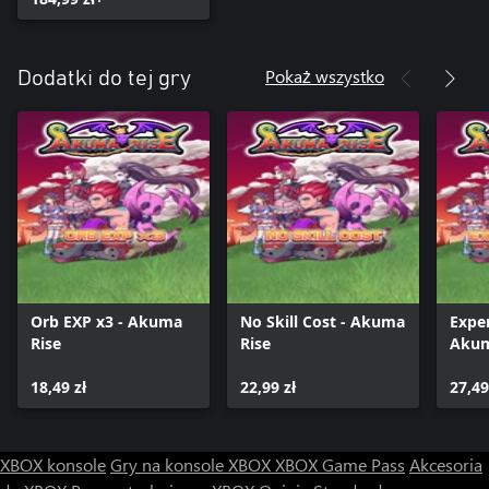
Pokaż wszystko
Dodatki do tej gry
Orb EXP x3 - Akuma
No Skill Cost - Akuma
Exper
Rise
Rise
Akum
18,49 zł
22,99 zł
27,49
XBOX konsole
Gry na konsole XBOX
XBOX Game Pass
Akcesoria