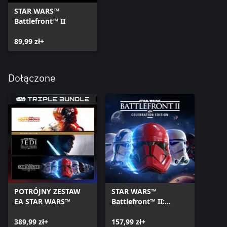
STAR WARS™
Battlefront™ II
89,99 zł+
Dołączone
POTRÓJNY ZESTAW
STAR WARS™
EA STAR WARS™
Battlefront™ II:
Edycja Świąteczna
389,99 zł+
157,99 zł+