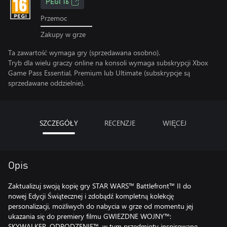
PEGI 16
Przemoc
Zakupy w grze
Ta zawartość wymaga gry (sprzedawana osobno).
Tryb dla wielu graczy online na konsoli wymaga subskrypcji Xbox
Game Pass Essential, Premium lub Ultimate (subskrypcje są
sprzedawane oddzielnie).
SZCZEGÓŁY
RECENZJE
WIĘCEJ
Opis
Zaktualizuj swoją kopię gry STAR WARS™ Battlefront™ II do
nowej Edycji Świątecznej i zdobądź kompletną kolekcję
personalizacji, możliwych do nabycia w grze od momentu jej
ukazania się do premiery filmu GWIEZDNE WOJNY™:
SKYWALKER. ODRODZENIE™, w tym przedmioty inspirowane