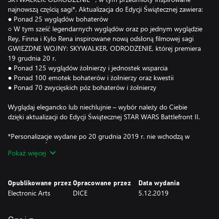
najnowszą częścią sagi*. Aktualizacja do Edycji Świątecznej zawiera:
● Ponad 25 wyglądów bohaterów
○ W tym sześć legendarnych wyglądów oraz po jednym wyglądzie
Rey, Finna i Kylo Rena inspirowane nową odsłoną filmowej sagi
GWIEZDNE WOJNY: SKYWALKER. ODRODZENIE, której premiera
19 grudnia 20 r.
● Ponad 125 wyglądów żołnierzy i jednostek wsparcia
● Ponad 100 emotek bohaterów i żołnierzy oraz kwestii
● Ponad 70 zwycięskich póz bohaterów i żołnierzy
Wyglądaj elegancko lub niechlujnie – wybór należy do Ciebie
dzięki aktualizacji do Edycji Świątecznej STAR WARS Battlefront II.
*Personalizacje wydane po 20 grudnia 2019 r. nie wchodzą w
skład Edycji Świątecznej.
Pokaż więcej
Wymaga gry STAR WARS™ Battlefront™ II w wersji na
odpowiednią platformę (sprzedawanej osobno) oraz wszystkich
Opublikowane przez
Opracowane przez
Data wydania
aktualizacji do niej. Zastosowanie mają warunki i ograniczenia.
Electronic Arts
DICE
5.12.2019
Szczegółowe informacje dostępne są pod adresem ea.com/pl-
pl/legal.