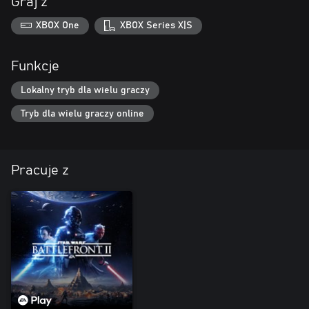
Graj z
XBOX One
XBOX Series X|S
Funkcje
Lokalny tryb dla wielu graczy
Tryb dla wielu graczy online
Pracuje z