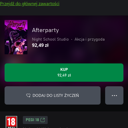
Przejdź do głównej zawartości
Afterparty
Night School Studio
•
Akcja i przygoda
92,49 zł
KUP
92,49 zł
DODAJ DO LISTY ŻYCZEŃ
● ● ●
PEGI 18