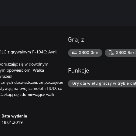
Graj z
C z grywalnym F-104C: Avril.
XBOX One
XBOX Seri
 poruszając się w dowolnym
cznym opowieściom! Walka
Funkcje
wrażeń!
ycznych doświadczeń, że poczujecie
Gry dla wielu graczy w trybie onl
wpływają na twój samolot i HUD, co
 Czekają cię zdumiewające walki
Data wydania
18.01.2019