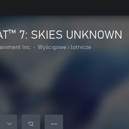
T™ 7: SKIES UNKNOWN
inment Inc.
•
Wyścigowe i lotnicze
● ● ●