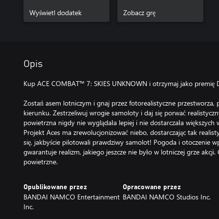
104C: Avril
Wyświetl dodatek
Zobacz grę
Opis
Kup ACE COMBAT™ 7: SKIES UNKNOWN i otrzymaj jako premię DL
Zostań asem lotniczym i gnaj przez fotorealistyczne przestworza,
kierunku. Zestrzeliwuj wrogie samoloty i daj się porwać realisty
powietrzna nigdy nie wyglądała lepiej i nie dostarczała większych 
Projekt Aces ma zrewolucjonizować niebo, dostarczając tak realist
się, jakbyście pilotowali prawdziwy samolot! Pogoda i otoczenie 
gwarantuje realizm, jakiego jeszcze nie było w lotniczej grze akcji.
powietrzne.
Opublikowane przez
Opracowane przez
BANDAI NAMCO Entertainment
BANDAI NAMCO Studios Inc.
Inc.