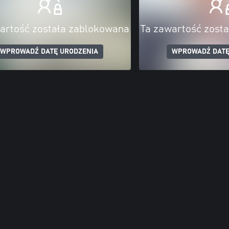
artość została zablokowana
Ta zawartość zost
WPROWADŹ DATĘ URODZENIA
WPROWADŹ DATĘ