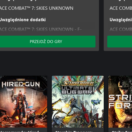
ACE COMBAT™ 7: SKIES UNKNOWN
ACE COMB
Uwzględnione dodatki
Uwzględni
ACE COMBAT™ 7: SKIES UNKNOWN - F-
ACE COMB
104C: Avril
104C: Avril
PRZEJDŹ DO GRY
ACE COMBAT™ 7: SKIES UNKNOWN - TOP
ACE COMB
GUN: Maverick Aircraft Set-
Popular S
ACE COMB
Player Mo
ACE COMB
GUN: Maver
ACE COMB
Pass