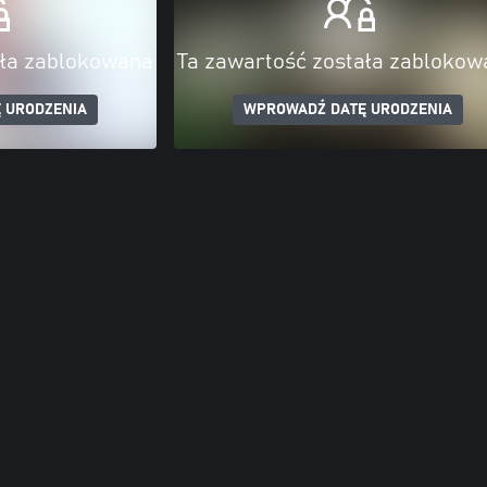
ała zablokowana
Ta zawartość została zablokow
 URODZENIA
WPROWADŹ DATĘ URODZENIA