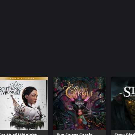
South of Midnight
Bye Sweet Carole
Styx: Bla