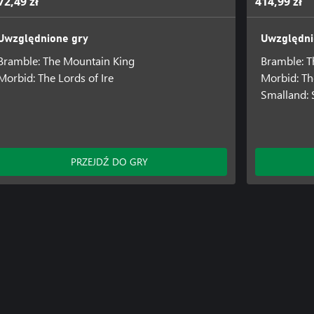
72,49 zł
414,99 zł
Uwzględnione gry
Uwzględni
Bramble: The Mountain King
Bramble: T
Morbid: The Lords of Ire
Morbid: Th
Smalland: 
PRZEJDŹ DO GRY