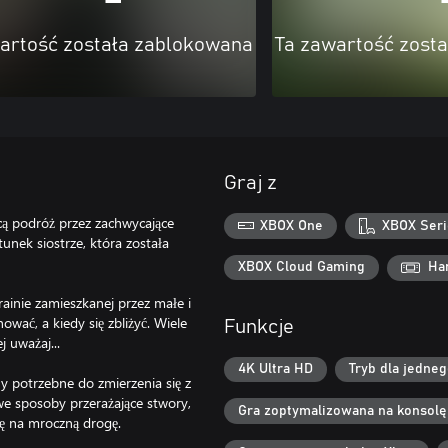
artość została zablokowana
Ta zawartość zost
Graj z
cą podróż przez zachwycające
XBOX One
XBOX Seri
unek siostrze, która została
XBOX Cloud Gaming
Ha
rainie zamieszkanej przez małe i
ować, a kiedy się zbliżyć. Wiele
Funkcje
j uważaj...
4K Ultra HD
Tryb dla jedne
 potrzebne do zmierzenia się z
we sposoby przerażające stwory,
Gra zoptymalizowana na konsolę