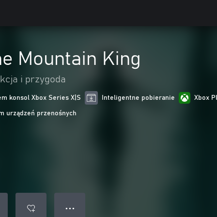
he Mountain King
kcja i przygoda
m konsol Xbox Series X|S
Inteligentne pobieranie
Xbox P
m urządzeń przenośnych
● ● ●