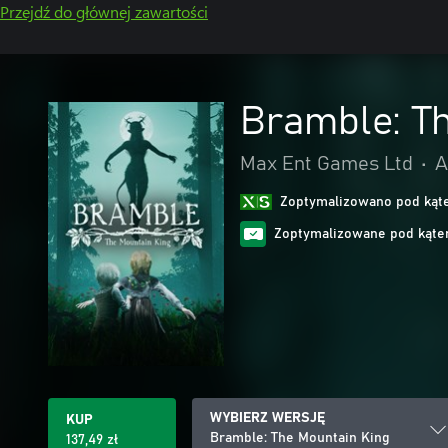
Przejdź do głównej zawartości
Bramble: T
Max Ent Games Ltd
•
A
Zoptymalizowano pod kąte
Zoptymalizowane pod kąte
WYBIERZ WERSJĘ
KUP
Bramble: The Mountain King
137,49 zł