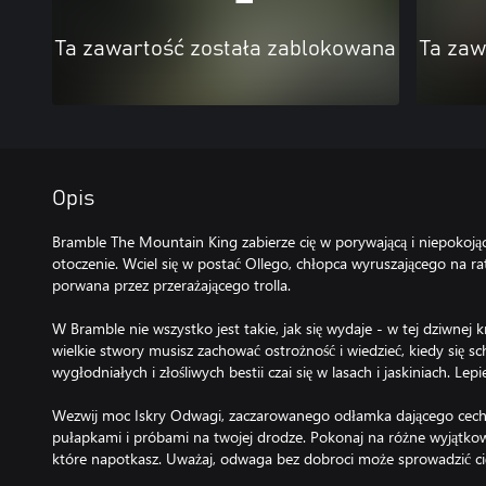
Ta zawartość została zablokowana
Ta zaw
Opis
Bramble The Mountain King zabierze cię w porywającą i niepokoją
otoczenie. Wciel się w postać Ollego, chłopca wyruszającego na rat
porwana przez przerażającego trolla.
W Bramble nie wszystko jest takie, jak się wydaje - w tej dziwnej k
wielkie stwory musisz zachować ostrożność i wiedzieć, kiedy się sch
wygłodniałych i złośliwych bestii czai się w lasach i jaskiniach. Lepie
Wezwij moc Iskry Odwagi, zaczarowanego odłamka dającego cechy
pułapkami i próbami na twojej drodze. Pokonaj na różne wyjątko