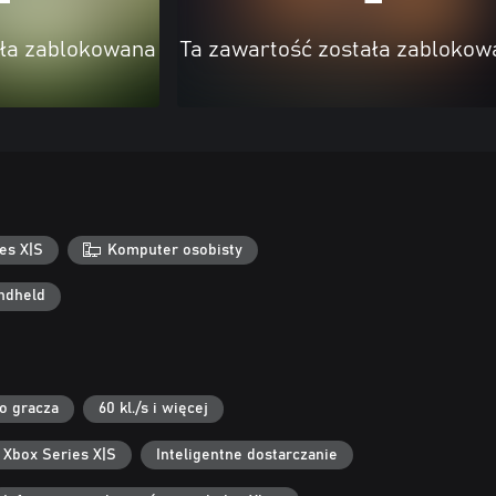
ała zablokowana
Ta zawartość została zablokow
es X|S
Komputer osobisty
ndheld
go gracza
60 kl./s i więcej
 Xbox Series X|S
Inteligentne dostarczanie