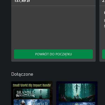
137,49 zł
2
POWRÓT DO POCZĄTKU
Dołączone