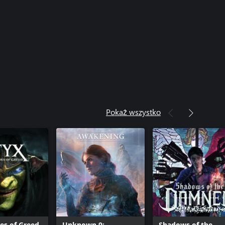
Pokaż wszystko
des of Greed
Unknown 9:
Shadows of the