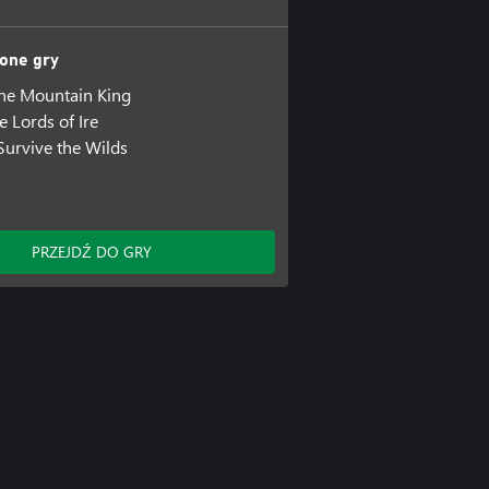
one gry
he Mountain King
e Lords of Ire
Survive the Wilds
PRZEJDŹ DO GRY