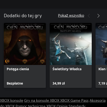
Pokaż wszystko
Dodatki do tej gry
Potęga cienia
Świetlisty Władca
Klan
Bezpłatne
34,99 zł
7,19 
XBOX konsole
Gry na konsole XBOX
XBOX Game Pass
Akcesoria
do XBOX
Pomoc techniczna XBOX
Opinie
Standardy