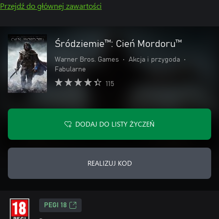
Przejdź do głównej zawartości
Śródziemie™: Cień Mordoru™
Warner Bros. Games
•
Akcja i przygoda
•
Fabularne
115
DODAJ DO LISTY ŻYCZEŃ
REALIZUJ KOD
PEGI 18