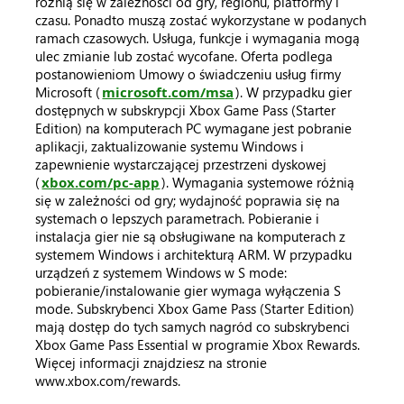
różnią się w zależności od gry, regionu, platformy i
czasu. Ponadto muszą zostać wykorzystane w podanych
ramach czasowych. Usługa, funkcje i wymagania mogą
ulec zmianie lub zostać wycofane. Oferta podlega
postanowieniom Umowy o świadczeniu usług firmy
Microsoft (
microsoft.com/msa
). W przypadku gier
dostępnych w subskrypcji Xbox Game Pass (Starter
Edition) na komputerach PC wymagane jest pobranie
aplikacji, zaktualizowanie systemu Windows i
zapewnienie wystarczającej przestrzeni dyskowej
(
xbox.com/pc-app
). Wymagania systemowe różnią
się w zależności od gry; wydajność poprawia się na
systemach o lepszych parametrach. Pobieranie i
instalacja gier nie są obsługiwane na komputerach z
systemem Windows i architekturą ARM. W przypadku
urządzeń z systemem Windows w S mode:
pobieranie/instalowanie gier wymaga wyłączenia S
mode. Subskrybenci Xbox Game Pass (Starter Edition)
mają dostęp do tych samych nagród co subskrybenci
Xbox Game Pass Essential w programie Xbox Rewards.
Więcej informacji znajdziesz na stronie
www.xbox.com/rewards.