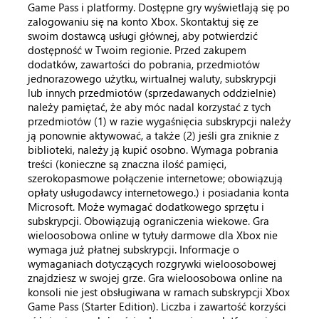
Game Pass i platformy. Dostępne gry wyświetlają się po
zalogowaniu się na konto Xbox. Skontaktuj się ze
swoim dostawcą usługi głównej, aby potwierdzić
dostępność w Twoim regionie. Przed zakupem
dodatków, zawartości do pobrania, przedmiotów
jednorazowego użytku, wirtualnej waluty, subskrypcji
lub innych przedmiotów (sprzedawanych oddzielnie)
należy pamiętać, że aby móc nadal korzystać z tych
przedmiotów (1) w razie wygaśnięcia subskrypcji należy
ją ponownie aktywować, a także (2) jeśli gra zniknie z
biblioteki, należy ją kupić osobno. Wymaga pobrania
treści (konieczne są znaczna ilość pamięci,
szerokopasmowe połączenie internetowe; obowiązują
opłaty usługodawcy internetowego.) i posiadania konta
Microsoft. Może wymagać dodatkowego sprzętu i
subskrypcji. Obowiązują ograniczenia wiekowe. Gra
wieloosobowa online w tytuły darmowe dla Xbox nie
wymaga już płatnej subskrypcji. Informacje o
wymaganiach dotyczących rozgrywki wieloosobowej
znajdziesz w swojej grze. Gra wieloosobowa online na
konsoli nie jest obsługiwana w ramach subskrypcji Xbox
Game Pass (Starter Edition). Liczba i zawartość korzyści