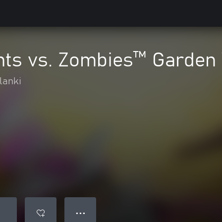
nts vs. Zombies™ Garden 
lanki
● ● ●