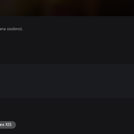
ana osobno).
es X|S