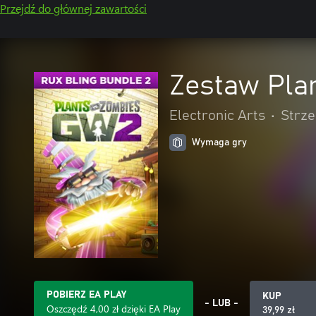
Przejdź do głównej zawartości
Zestaw Pla
Electronic Arts
•
Strze
Wymaga gry
POBIERZ EA PLAY
KUP
- LUB -
Oszczędź 4,00 zł dzięki EA Play
39,99 zł