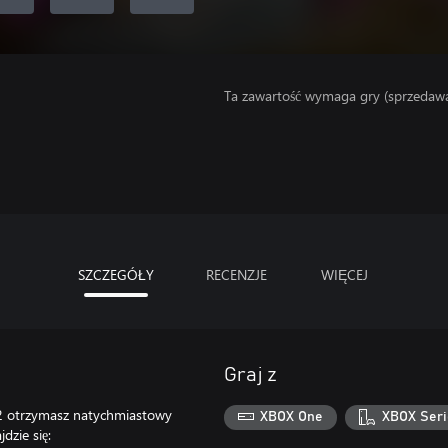
Ta zawartość wymaga gry (sprzedaw
SZCZEGÓŁY
RECENZJE
WIĘCEJ
Graj z
 2 otrzymasz natychmiastowy
XBOX One
XBOX Seri
dzie się: