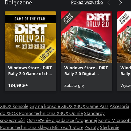
Pokaż wszystko
Dołączone
Windows Store - DiRT
Windows Store - DiRT
Wind
Rally 2.0 Game of the
Rally 2.0 Digital
Rally
Year Edition
Deluxe Edition
Cont
184,99 zł+
Zobacz grę
Wyświ
XBOX konsole
Gry na konsole XBOX
XBOX Game Pass
Akcesoria
do XBOX
Pomoc techniczna XBOX
Opinie
Standardy
społeczności
Ostrzeżenie o padaczce fotogennej
Konto Microsoft
Pomoc techniczna sklepu Microsoft Store
Zwroty
Śledzenie