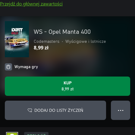
Przejdź do głównej zawartości
WS - Opel Manta 400
Codemasters
•
Wyścigowe i lotnicze
8,99 zł
Wymaga gry
KUP
8,99 zł
DODAJ DO LISTY ŻYCZEŃ
● ● ●