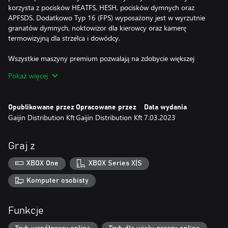
korzysta z pocisków HEATFS, HESH, pocisków dymnych oraz
APFSDS. Dodatkowo Typ 16 (FPS) wyposażony jest w wyrzutnie
granatów dymnych, noktowizor dla kierowcy oraz kamerę
termowizyjną dla strzelca i dowódcy.
Wszystkie maszyny premium pozwalają na zdobycie większej
Punktów Badań i Srebrnych Lwów oraz są wyposażone we
Pokaż więcej
wszystkie dostępne modyfikacje.
Z kontem Premium (do kupienia również w grze za Złote Orły)
Opublikowane przez
Opracowane przez
Data wydania
zdobędziesz więcej Punktów Badań i Srebrnych Lwów w bitwach
Gaijin Distribution Kft
Gaijin Distribution Kft
7.03.2023
przez określoną ilość dni. Efekt kumuluje się z bonusami z maszyn
premium!
Graj z
XBOX One
XBOX Series X|S
Komputer osobisty
Funkcje