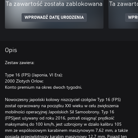
Ta zawartość została zablokowana
Ta zawart
WPROWADŹ DATĘ URODZENIA
WPR
Opis
Zestaw zawiera:
Type 16 (FPS) (Japonia, VI Era);
2000 Zlotych Orlow;
Konto premium na okres dwoch tygodni.
Nowoczesny japoński kołowy niszczyciel czołgów Typ 16 (FPS)
został opracowany na początku XXI wieku w celu zwiększenia
mobilności operacyjnej Japońskich Sił Samoobrony. Typ 16
(FPS)jest używany od roku 2016, potrafi osiągnąć prędkość
maksymalną do 100 km/h, jest uzbrojony w działo kalibru 105
mm ze współosiowym karabinem maszynowym 7,62 mm, a także
posiada przeciwlotniczy karabin maszynowy 12,7 mm. Pojazd ten