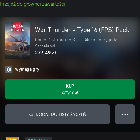
Przejdź do głównej zawartości
War Thunder - Type 16 (FPS) Pack
Gaijin Distribution Kft
•
Akcja i przygoda
•
Strzelanki
277,49 zł
Wymaga gry
KUP
277,49 zł
DODAJ DO LISTY ŻYCZEŃ
● ● ●