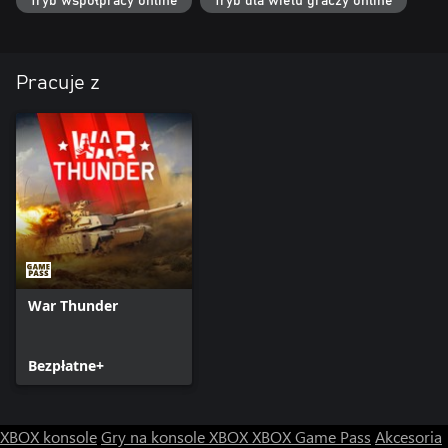
Tryb współpracy online
Tryb dla wielu graczy online
Pracuje z
War Thunder
Bezpłatne+
XBOX konsole
Gry na konsole XBOX
XBOX Game Pass
Akcesoria