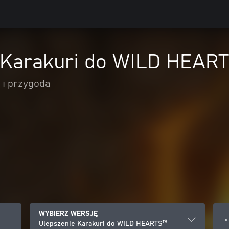
 Karakuri do WILD HEAR
 i przygoda
WYBIERZ WERSJĘ
● 
Ulepszenie Karakuri do WILD HEARTS™