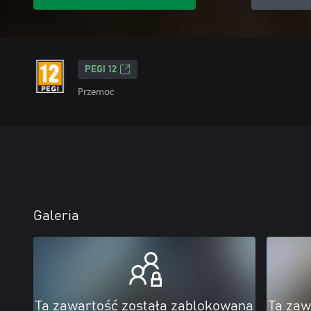
PEGI 12
Przemoc
Galeria
Ta zawartość została zablokowana
Ta zaw