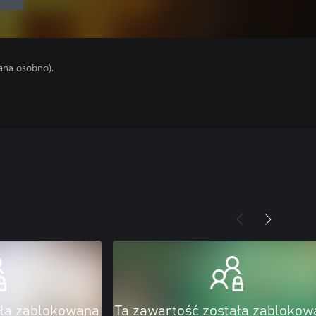
ana osobno).
ała zablokowana
Ta zawartość została zablokow