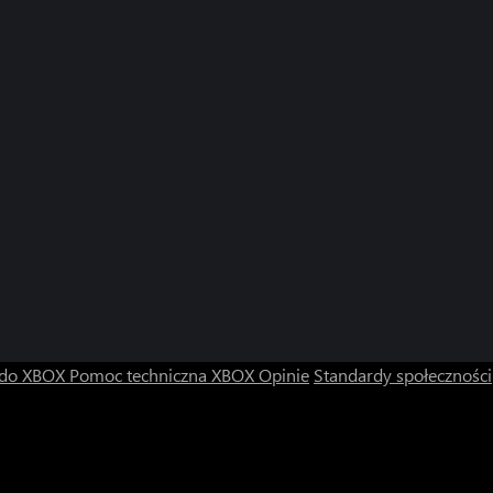
 do XBOX
Pomoc techniczna XBOX
Opinie
Standardy społeczności