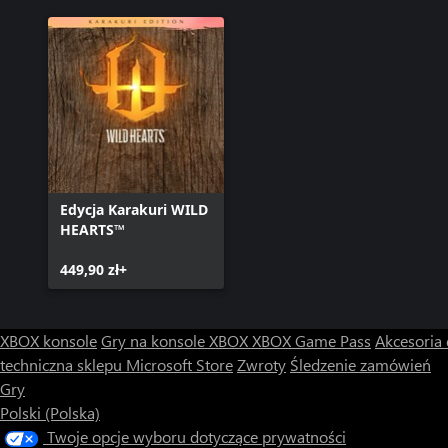
Edycja Karakuri WILD
HEARTS™
449,90 zł+
XBOX konsole
Gry na konsole XBOX
XBOX Game Pass
Akcesoria
techniczna sklepu Microsoft Store
Zwroty
Śledzenie zamówień
Gry
Polski (Polska)
Twoje opcje wyboru dotyczące prywatności