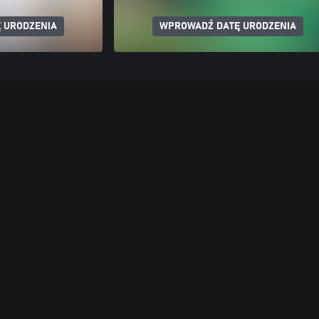
 URODZENIA
WPROWADŹ DATĘ URODZENIA