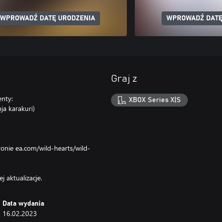
WPROWADŹ DATĘ URODZENIA
WPROWADŹ DATĘ
Graj z
nty:
XBOX Series X|S
ja karakuri)
ronie ea.com/wild-hearts/wild-
 aktualizacje.
Data wydania
16.02.2023