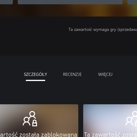
Ta zawartość wymaga gry (sprzedaw
SZCZEGÓŁY
RECENZJE
WIĘCEJ
artość została zablokowana
Ta zawartość zost