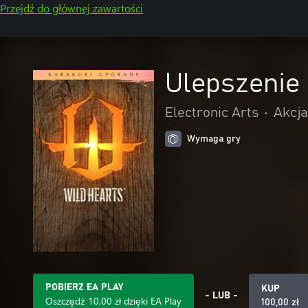
Przejdź do głównej zawartości
Ulepszenie
Electronic Arts
•
Akcja
Wymaga gry
POBIERZ EA PLAY
KUP
- LUB -
Oszczędź 10,00 zł dzięki EA Play
100,00 zł