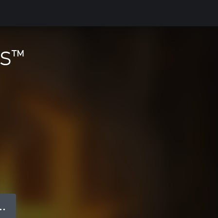
TS™
● ●