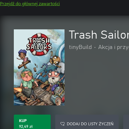
Przejdź do głównej zawartości
Trash Sailo
tinyBuild
•
Akcja i prz
KUP
DODAJ DO LISTY ŻYCZEŃ
92,49 zł