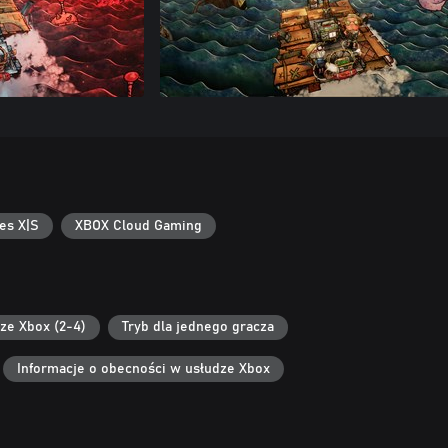
es X|S
XBOX Cloud Gaming
ze Xbox (2-4)
Tryb dla jednego gracza
Informacje o obecności w usłudze Xbox