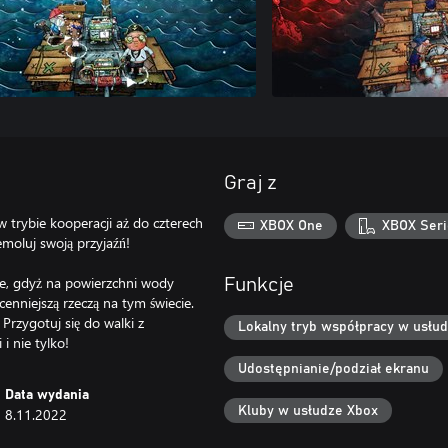
Graj z
w trybie kooperacji aż do czterech
XBOX One
XBOX Seri
emoluj swoją przyjaźń!
ie, gdyż na powierzchni wody
Funkcje
enniejszą rzeczą na tym świecie.
 Przygotuj się do walki z
Lokalny tryb współpracy w usłud
i nie tylko!
Udostępnianie/podział ekranu
Data wydania
Kluby w usłudze Xbox
8.11.2022