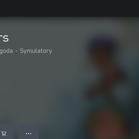
rs
ygoda
•
Symulatory
● ● ●