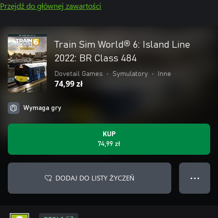
Przejdź do głównej zawartości
Train Sim World® 6: Island Line
2022: BR Class 484
Dovetail Games
•
Symulatory
•
Inne
74,99 zł
Wymaga gry
KUP
74,99 zł
DODAJ DO LISTY ŻYCZEŃ
● ● ●