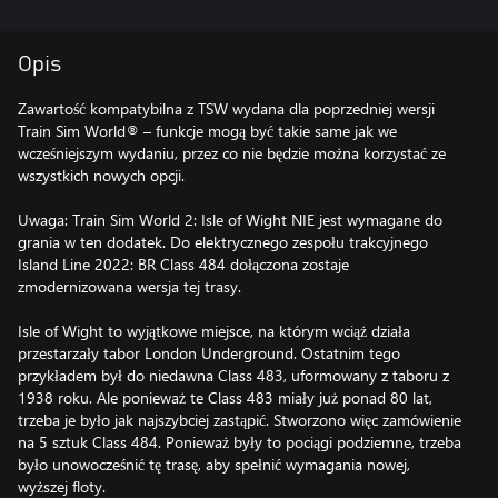
Opis
Zawartość kompatybilna z TSW wydana dla poprzedniej wersji
Train Sim World® – funkcje mogą być takie same jak we
wcześniejszym wydaniu, przez co nie będzie można korzystać ze
wszystkich nowych opcji.
Uwaga: Train Sim World 2: Isle of Wight NIE jest wymagane do
grania w ten dodatek. Do elektrycznego zespołu trakcyjnego
Island Line 2022: BR Class 484 dołączona zostaje
zmodernizowana wersja tej trasy.
Isle of Wight to wyjątkowe miejsce, na którym wciąż działa
przestarzały tabor London Underground. Ostatnim tego
przykładem był do niedawna Class 483, uformowany z taboru z
1938 roku. Ale ponieważ te Class 483 miały już ponad 80 lat,
trzeba je było jak najszybciej zastąpić. Stworzono więc zamówienie
na 5 sztuk Class 484. Ponieważ były to pociągi podziemne, trzeba
było unowocześnić tę trasę, aby spełnić wymagania nowej,
wyższej floty.