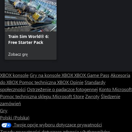
Train Sim World® 6:
Free Starter Pack
Zobacz grę
XBOX konsole
Gry na konsole XBOX
XBOX Game Pass
Akcesoria
do XBOX
Pomoc techniczna XBOX
Opinie
Standardy
społeczności
Ostrzeżenie o padaczce fotogennej
Konto Microsoft
Pomoc techniczna sklepu Microsoft Store
Zwroty
Śledzenie
zamówień
Gry
Polski (Polska)
Twoje opcje wyboru dotyczące prywatności
Zasady prywatności dotyczące zdrowia użytkowników