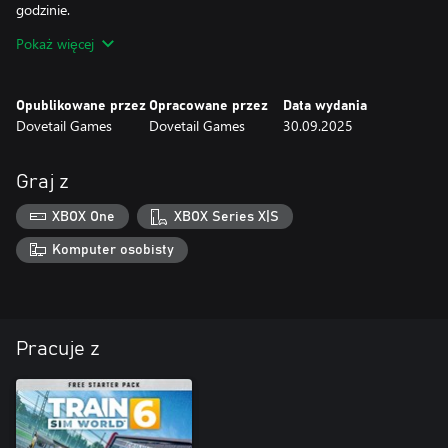
godzinie.
Pokaż więcej
Transportuj pasażerów z przedmieść południowego Londynu i
Wschodniego Sussex do samego serca miasta. Poczuj emocje
związane z połączeniami non-stop dla turystów udających się nad
Opublikowane przez
Opracowane przez
Data wydania
morze i międzynarodowych podróżnych, a wszystko to w
Dovetail Games
Dovetail Games
30.09.2025
nowoczesnych składach Southern BR Class 377/4 i Gatwick
Express BR Class 387/2.
Graj z
XBOX One
XBOX Series X|S
Komputer osobisty
Pracuje z