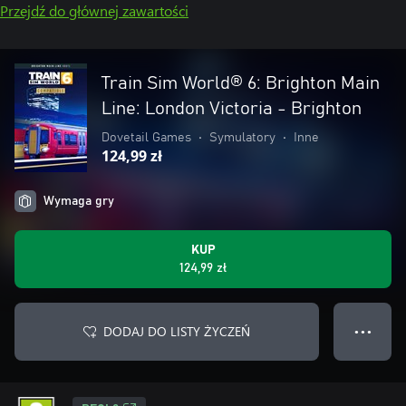
Przejdź do głównej zawartości
Train Sim World® 6: Brighton Main
Line: London Victoria - Brighton
Dovetail Games
•
Symulatory
•
Inne
124,99 zł
Wymaga gry
KUP
124,99 zł
DODAJ DO LISTY ŻYCZEŃ
● ● ●