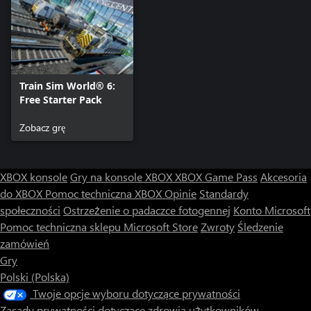
Train Sim World® 6:
Free Starter Pack
Zobacz grę
XBOX konsole
Gry na konsole XBOX
XBOX Game Pass
Akcesoria
do XBOX
Pomoc techniczna XBOX
Opinie
Standardy
społeczności
Ostrzeżenie o padaczce fotogennej
Konto Microsoft
Pomoc techniczna sklepu Microsoft Store
Zwroty
Śledzenie
zamówień
Gry
Polski (Polska)
Twoje opcje wyboru dotyczące prywatności
Zasady prywatności dotyczące zdrowia użytkowników