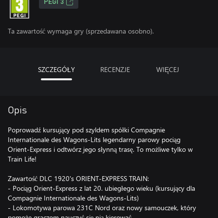
PEGI 3
Ta zawartość wymaga gry (sprzedawana osobno).
SZCZEGÓŁY
RECENZJE
WIĘCEJ
Opis
Poprowadź kursujący pod szyldem spółki Compagnie
Internationale des Wagons-Lits legendarny parowy pociąg
Orient-Express i odtwórz jego słynną trasę. To możliwe tylko w
Train Life!
Zawartość DLC 1920's ORIENT-EXPRESS TRAIN:
- Pociąg Orient-Express z lat 20. ubiegłego wieku (kursujący dla
Compagnie Internationale des Wagons-Lits)
- Lokomotywa parowa 231C Nord oraz nowy samouczek, który
pomoże graczom nauczyć się nią kierować