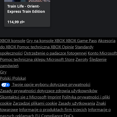
Train Life - Orient-
Express Train Edition
114,99 zł+
XBOX konsole
Gry na konsole XBOX
XBOX Game Pass
Akcesoria
do XBOX
Pomoc techniczna XBOX
Opinie
Standardy
społeczności
Ostrzeżenie o padaczce fotogennej
Konto Microsoft
Pomoc techniczna sklepu Microsoft Store
Zwroty
Śledzenie
zamówień
Gry
Polski (Polska)
Twoje opcje wyboru dotyczące prywatności
Zasady prywatności dotyczące zdrowia użytkowników
Skontaktuj się z Microsoft
Imprint
Polityka prywatności i pliki
cookie
Zarządzaj plikami cookie
Zasady użytkowania
Znaki
towarowe
Informacje o produktach firm trzecich
Informacje o
naszych reklamach
EU Compliance DoCs