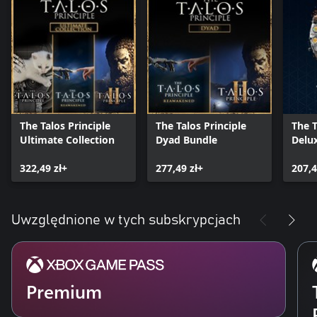
The Talos Principle
The Talos Principle
The T
Ultimate Collection
Dyad Bundle
Delux
322,49 zł+
277,49 zł+
207,4
Uwzględnione w tych subskrypcjach
Premium