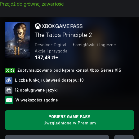
Przejdź do głównej zawartości
The Talos Principle 2
Devolver Digital
•
Łamigłówki i logiczne
•
Akcja i przygoda
137,49 zł+
Zoptymalizowano pod kątem konsol Xbox Series X|S
Liczba funkcji ułatwień dostępu: 10
12 obsługiwane języki
W większości zgodne
POBIERZ GAME PASS
Uwzględnione w Premium