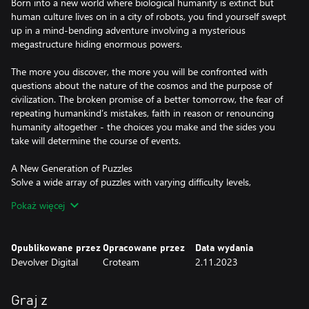
Born into a new world where biological humanity is extinct but
human culture lives on in a city of robots, you find yourself swept
up in a mind-bending adventure involving a mysterious
megastructure hiding enormous powers.
The more you discover, the more you will be confronted with
questions about the nature of the cosmos and the purpose of
civilization. The broken promise of a better tomorrow, the fear of
repeating humankind’s mistakes, faith in reason or renouncing
humanity altogether - the choices you make and the sides you
take will determine the course of events.
A New Generation of Puzzles
Solve a wide array of puzzles with varying difficulty levels,
including clever metapuzzles and highly challenging Gold puzzles.
Pokaż więcej
Finish the game without solving every puzzle, or pursue the
rewards of complete mastery. A variety of new abilities, such as
gravity manipulation and mind transference, join the established
Opublikowane przez
Opracowane przez
Data wydania
mechanics of the original Talos Principle, creating a fresh but
Devolver Digital
Croteam
2.11.2023
familiar experience.
A Philosophical Odyssey
Graj z
Take the next step forward in the story of The Talos Principle in a