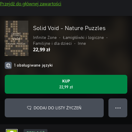
Przejdź do głównej zawartości
Solid Void - Nature Puzzles
Infinite Zone
•
Łamigłówki i logiczne
•
Familijne i dla dzieci
•
Inne
22,99 zł
1 obsługiwane języki
KUP
22,99 zł
DODAJ DO LISTY ŻYCZEŃ
● ● ●