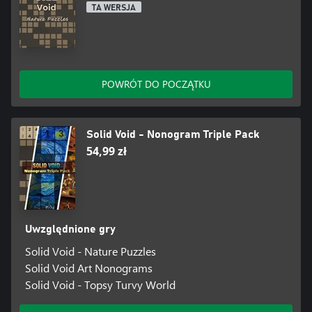
TA WERSJA
POWRÓT DO POCZĄTKU
Solid Void - Nonogram Triple Pack
54,99 zł
Uwzględnione gry
Solid Void - Nature Puzzles
Solid Void Art Nonograms
Solid Void - Topsy Turvy World