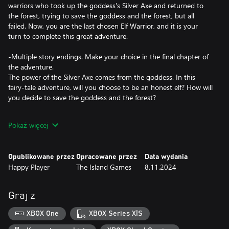
warriors who took up the goddess's Silver Axe and returned to
the forest, trying to save the goddess and the forest, but all
failed. Now, you are the last chosen Elf Warrior, and it is your
turn to complete this great adventure.
-Multiple story endings. Make your choice in the final chapter of
the adventure.
The power of the Silver Axe comes from the goddess. In this
fairy-tale adventure, will you choose to be an honest elf? How will
you decide to save the goddess and the forest?
-Unique elemental combination gameplay to create your desired
Pokaż więcej
ability.
You can freely combine the four elements of wind, thunder,
earth, and fire. Different combinations of elements will create
Opublikowane przez
Opracowane przez
Data wydania
entirely new abilities. Feel free to experiment with more elemental
Happy Player
The Island Games
8.11.2024
combinations to ultimately create the ability set you like.
-Exciting boss battles, rich in operational skills and strategies.
Graj z
Experience 17 completely different boss battles. Whether in the
main story or side stories, you can enjoy rich and exciting boss
XBOX One
XBOX Series X|S
challenges. Each boss battle has its own story and unique combat