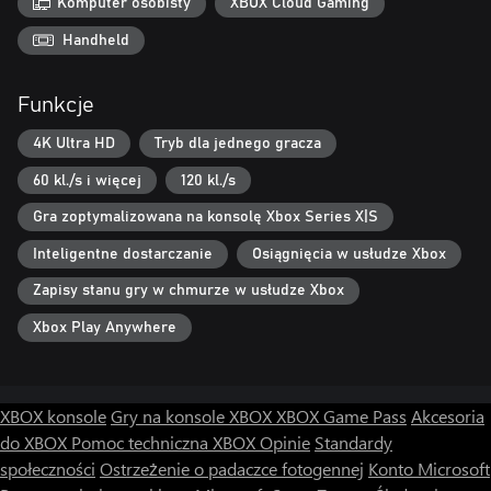
mechanisms.
Komputer osobisty
XBOX Cloud Gaming
Handheld
Funkcje
4K Ultra HD
Tryb dla jednego gracza
60 kl./s i więcej
120 kl./s
Gra zoptymalizowana na konsolę Xbox Series X|S
Inteligentne dostarczanie
Osiągnięcia w usłudze Xbox
Zapisy stanu gry w chmurze w usłudze Xbox
Xbox Play Anywhere
XBOX konsole
Gry na konsole XBOX
XBOX Game Pass
Akcesoria
do XBOX
Pomoc techniczna XBOX
Opinie
Standardy
społeczności
Ostrzeżenie o padaczce fotogennej
Konto Microsoft