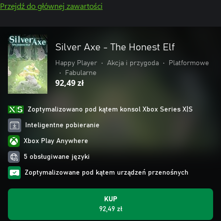
Przejdź do głównej zawartości
Silver Axe - The Honest Elf
Happy Player
•
Akcja i przygoda
•
Platformowe
•
Fabularne
92,49 zł
Zoptymalizowano pod kątem konsol Xbox Series X|S
Inteligentne pobieranie
Xbox Play Anywhere
5 obsługiwane języki
Zoptymalizowane pod kątem urządzeń przenośnych
KUP
92,49 zł