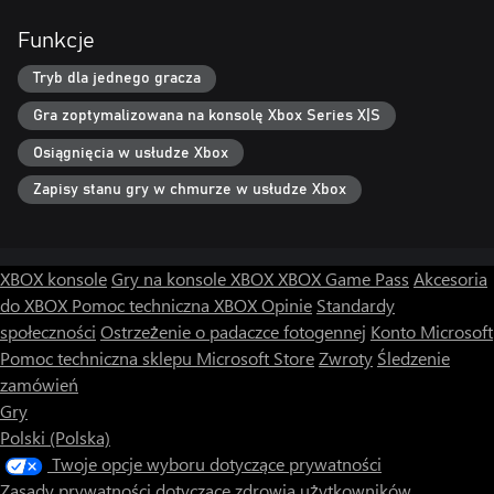
Funkcje
Tryb dla jednego gracza
Gra zoptymalizowana na konsolę Xbox Series X|S
Osiągnięcia w usłudze Xbox
Zapisy stanu gry w chmurze w usłudze Xbox
XBOX konsole
Gry na konsole XBOX
XBOX Game Pass
Akcesoria
do XBOX
Pomoc techniczna XBOX
Opinie
Standardy
społeczności
Ostrzeżenie o padaczce fotogennej
Konto Microsoft
Pomoc techniczna sklepu Microsoft Store
Zwroty
Śledzenie
zamówień
Gry
Polski (Polska)
Twoje opcje wyboru dotyczące prywatności
Zasady prywatności dotyczące zdrowia użytkowników