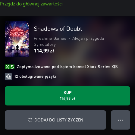
Przejdź do głównej zawartości
Shadows of Doubt
Fireshine Games
•
Akcja i przygoda
•
Symulatory
114,99 zł
Zoptymalizowano pod kątem konsol Xbox Series X|S
12 obsługiwane języki
KUP
114,99 zł
DODAJ DO LISTY ŻYCZEŃ
● ● ●