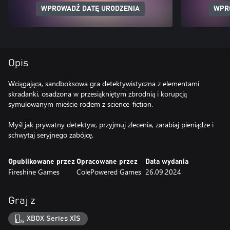
WPROWADŹ DATĘ URODZENIA
WPR
Opis
Wciągająca, sandboksowa gra detektywistyczna z elementami
skradanki, osadzona w przesiąkniętym zbrodnią i korupcją
symulowanym mieście rodem z science-fiction.
Myśl jak prywatny detektyw, przyjmuj zlecenia, zarabiaj pieniądze i
Opublikowane przez
Opracowane przez
Data wydania
Fireshine Games
ColePowered Games
26.09.2024
Graj z
XBOX Series X|S