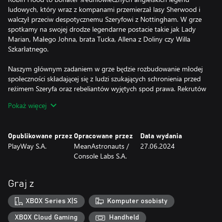
ludowych, który wraz z kompanami przemierzał lasy Sherwood i
walczył przeciw despotycznemu Szeryfowi z Nottingham. W grze
spotkamy na swojej drodze legendarne postacie takie jak Lady
Marian, Małego Johna, brata Tucka, Allena z Doliny czy Willa
Szkarłatnego.
Naszym głównym zadaniem w grze będzie rozbudowanie młodej
społeczności składającej się z ludzi szukających schronienia przed
reżimem Szeryfa oraz rebeliantów wyjętych spod prawa. Rekrutów
możemy szukać wśród chłopów w okolicznych gospodarstwach i
Pokaż więcej
wioskach, a także wśród mieszkańców i straży samego
Nottingham.
Opublikowane przez
Opracowane przez
Data wydania
Prowadzenie społeczności jest priorytetem – zaczynając od
PlayWay S.A.
MeanAstronauts /
27.06.2024
leśnego obozu, będziemy musieli go poszerzać wraz z napływem
Console Labs S.A.
nowych mieszkańców, zapewnić im żywność, odzież, wyposażenie,
oraz bezpieczeństwo. Mieszkańców można także będzie szkolić do
wybranych zadań, jak na przykład do rzemieślnictwa, polowania,
Graj z
czy walki.
XBOX Series X|S
Komputer osobisty
Rekrutów bedziemy musieli przypisać do odpowiednich cechów i
wyszkolic w danej dziedzinie. W wiosce bedziemy potrzebowac:
XBOX Cloud Gaming
Handheld