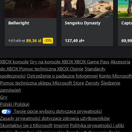
Bellwright
Sengoku Dynasty
Capt
137,49 zł
89,36 zł
137,49 zł+
69,99
-35%
XBOX konsole
Gry na konsole XBOX
XBOX Game Pass
Akcesoria
do XBOX
Pomoc techniczna XBOX
Opinie
Standardy
społeczności
Ostrzeżenie o padaczce fotogennej
Konto Microsoft
Pomoc techniczna sklepu Microsoft Store
Zwroty
Śledzenie
zamówień
Gry
Polski (Polska)
Twoje opcje wyboru dotyczące prywatności
Zasady prywatności dotyczące zdrowia użytkowników
Skontaktuj się z Microsoft
Imprint
Polityka prywatności i pliki