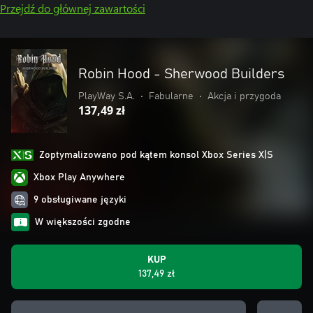
Przejdź do głównej zawartości
Robin Hood - Sherwood Builders
PlayWay S.A.
•
Fabularne
•
Akcja i przygoda
137,49 zł
Zoptymalizowano pod kątem konsol Xbox Series X|S
Xbox Play Anywhere
9 obsługiwane języki
W większości zgodne
KUP
137,49 zł