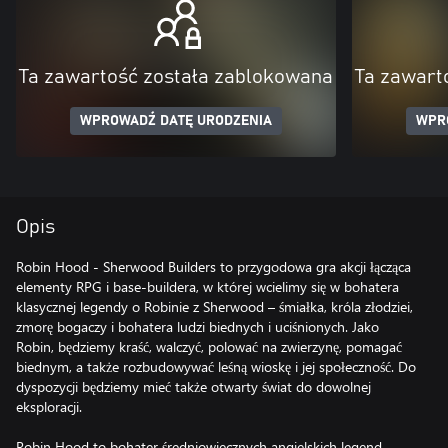
Ta zawartość została zablokowana
Ta zawart
WPROWADŹ DATĘ URODZENIA
WPR
Opis
Robin Hood - Sherwood Builders to przygodowa gra akcji łącząca
elementy RPG i base-buildera, w której wcielimy się w bohatera
klasycznej legendy o Robinie z Sherwood – śmiałka, króla złodziei,
zmorę bogaczy i bohatera ludzi biednych i uciśnionych. Jako
Robin, będziemy kraść, walczyć, polować na zwierzynę, pomagać
biednym, a także rozbudowywać leśną wioskę i jej społeczność. Do
dyspozycji będziemy mieć także otwarty świat do dowolnej
eksploracji.
Robin Hood to bohater średniowiecznych angielskich legend