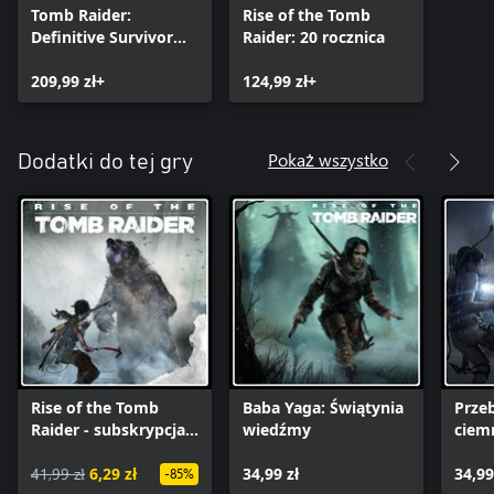
Tomb Raider:
Rise of the Tomb
Definitive Survivor
Raider: 20 rocznica
Trilogy
209,99 zł+
124,99 zł+
Pokaż wszystko
Dodatki do tej gry
Rise of the Tomb
Baba Yaga: Świątynia
Prze
Raider - subskrypcja
wiedźmy
ciem
serii
41,99 zł
6,29 zł
34,99 zł
34,99
-85%