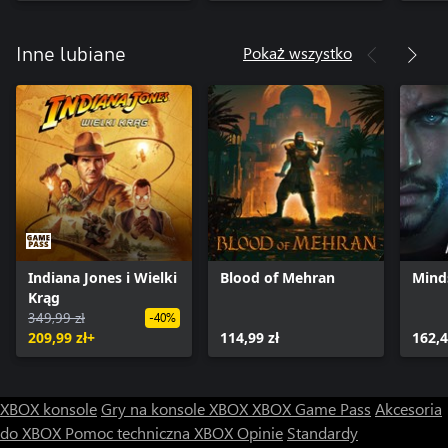
Pokaż wszystko
Inne lubiane
Indiana Jones i Wielki
Blood of Mehran
Mind
Krąg
349,99 zł
-40%
209,99 zł+
114,99 zł
162,4
XBOX konsole
Gry na konsole XBOX
XBOX Game Pass
Akcesoria
do XBOX
Pomoc techniczna XBOX
Opinie
Standardy