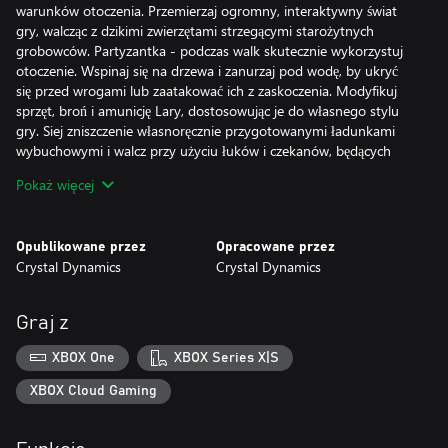
warunków otoczenia. Przemierzaj ogromny, interaktywny świat
gry, walcząc z dzikimi zwierzętami strzegącymi starożytnych
grobowców. Partyzantka - podczas walk skutecznie wykorzystuj
otoczenie. Wspinaj się na drzewa i zanurzaj pod wodę, by ukryć
się przed wrogami lub zaatakować ich z zaskoczenia. Modyfikuj
sprzęt, broń i amunicję Lary, dostosowując je do własnego stylu
gry. Siej zniszczenie własnoręcznie przygotowanymi ładunkami
wybuchowymi i walcz przy użyciu łuków i czekanów, będących
znakiem firmowym Lary.
Pokaż więcej
Opublikowane przez
Opracowane przez
Crystal Dynamics
Crystal Dynamics
Graj z
XBOX One
XBOX Series X|S
XBOX Cloud Gaming