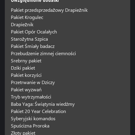
Uwzględnione dodatki
Pakiet przedsprzedażowy Drapieżnik
Pakiet Krogulec
Drapieżnik
Pakiet Opór Ocalałych
Starożytna Szpica
Pakiet Śmiały badacz
Przebudzenie zimnej ciemności
Srebrny pakiet
Dziki pakiet
Pakiet korzyści
Przetrwanie w Dziczy
Pakiet wyzwań
Tryb wytrzymałości
Baba Yaga: Świątynia wiedźmy
Pakiet 20 Year Celebration
Syberyjski komandos
Spuścizna Proroka
Złoty pakiet