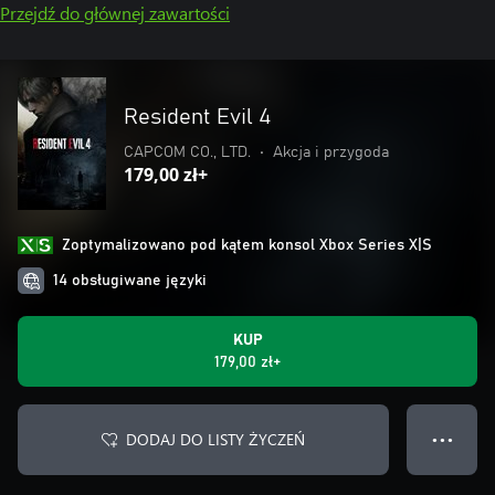
Przejdź do głównej zawartości
Resident Evil 4
CAPCOM CO., LTD.
•
Akcja i przygoda
179,00 zł+
Zoptymalizowano pod kątem konsol Xbox Series X|S
14 obsługiwane języki
KUP
179,00 zł+
DODAJ DO LISTY ŻYCZEŃ
● ● ●