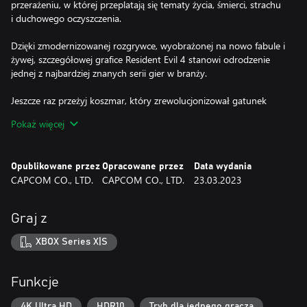
przerażeniu, w której przeplatają się tematy życia, śmierci, strachu
i duchowego oczyszczenia.
Dzięki zmodernizowanej rozgrywce, wyobrażonej na nowo fabule i
żywej, szczegółowej grafice Resident Evil 4 stanowi odrodzenie
jednej z najbardziej znanych serii gier w branży.
Jeszcze raz przeżyj koszmar, który zrewolucjonizował gatunek
survival horroru.
Pokaż więcej
Opublikowane przez
Opracowane przez
Data wydania
CAPCOM CO., LTD.
CAPCOM CO., LTD.
23.03.2023
Graj z
XBOX Series X|S
Funkcje
4K Ultra HD
HDR10
Tryb dla jednego gracza