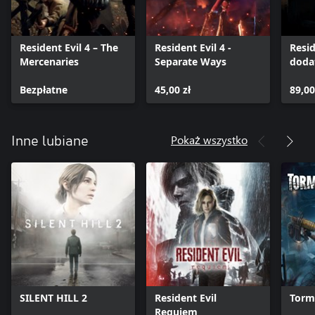
Resident Evil 4 – The
Resident Evil 4 -
Resid
Mercenaries
Separate Ways
doda
DLC
Bezpłatne
45,00 zł
89,00
Pokaż wszystko
Inne lubiane
SILENT HILL 2
Resident Evil
Torm
Requiem