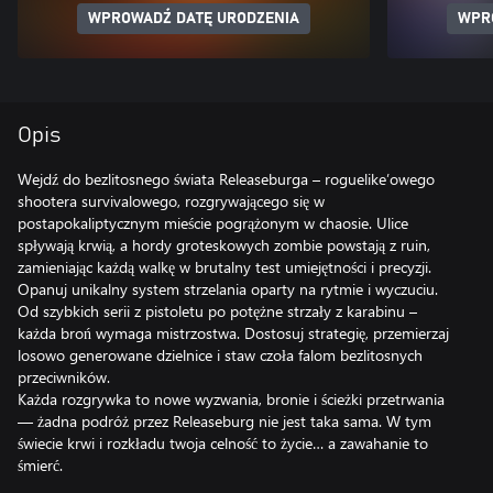
WPROWADŹ DATĘ URODZENIA
WPR
Opis
Wejdź do bezlitosnego świata Releaseburga – roguelike’owego
shootera survivalowego, rozgrywającego się w
postapokaliptycznym mieście pogrążonym w chaosie. Ulice
spływają krwią, a hordy groteskowych zombie powstają z ruin,
zamieniając każdą walkę w brutalny test umiejętności i precyzji.
Opanuj unikalny system strzelania oparty na rytmie i wyczuciu.
Od szybkich serii z pistoletu po potężne strzały z karabinu –
każda broń wymaga mistrzostwa. Dostosuj strategię, przemierzaj
losowo generowane dzielnice i staw czoła falom bezlitosnych
przeciwników.
Każda rozgrywka to nowe wyzwania, bronie i ścieżki przetrwania
— żadna podróż przez Releaseburg nie jest taka sama. W tym
świecie krwi i rozkładu twoja celność to życie… a zawahanie to
śmierć.