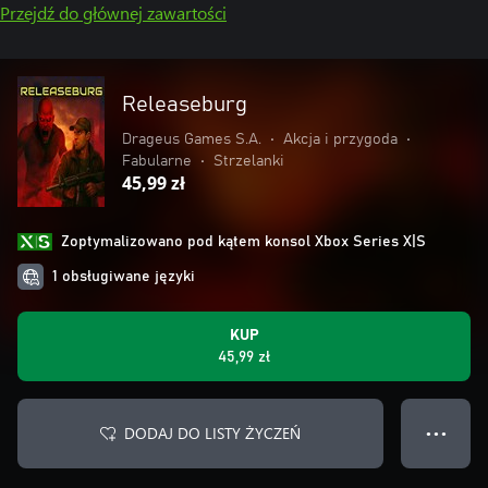
Przejdź do głównej zawartości
Releaseburg
Drageus Games S.A.
•
Akcja i przygoda
•
Fabularne
•
Strzelanki
45,99 zł
Zoptymalizowano pod kątem konsol Xbox Series X|S
1 obsługiwane języki
KUP
45,99 zł
DODAJ DO LISTY ŻYCZEŃ
● ● ●