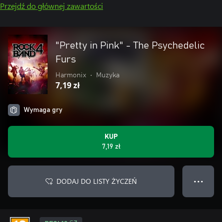
Przejdź do głównej zawartości
"Pretty in Pink" - The Psychedelic
Furs
Harmonix
•
Muzyka
7,19 zł
Wymaga gry
KUP
7,19 zł
DODAJ DO LISTY ŻYCZEŃ
● ● ●