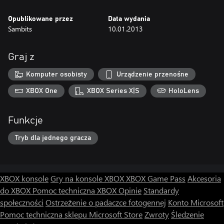
Opublikowane przez
Data wydania
Sambits
10.01.2013
Graj z
Komputer osobisty
Urządzenie przenośne
XBOX One
XBOX Series X|S
HoloLens
Funkcje
Tryb dla jednego gracza
XBOX konsole
Gry na konsole XBOX
XBOX Game Pass
Akcesoria
do XBOX
Pomoc techniczna XBOX
Opinie
Standardy
społeczności
Ostrzeżenie o padaczce fotogennej
Konto Microsoft
Pomoc techniczna sklepu Microsoft Store
Zwroty
Śledzenie