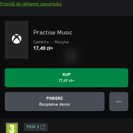
Przejdź do głównej zawartości
Practise Music
Sambits
•
Muzyka
17,49 zł+
KUP
17,49 zł+
POBIERZ
● ● ●
Bezpłatne demo
PEGI 3