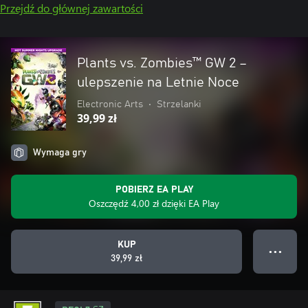
Przejdź do głównej zawartości
Plants vs. Zombies™ GW 2 –
ulepszenie na Letnie Noce
Electronic Arts
•
Strzelanki
39,99 zł
Wymaga gry
POBIERZ EA PLAY
Oszczędź 4,00 zł dzięki EA Play
KUP
● ● ●
39,99 zł