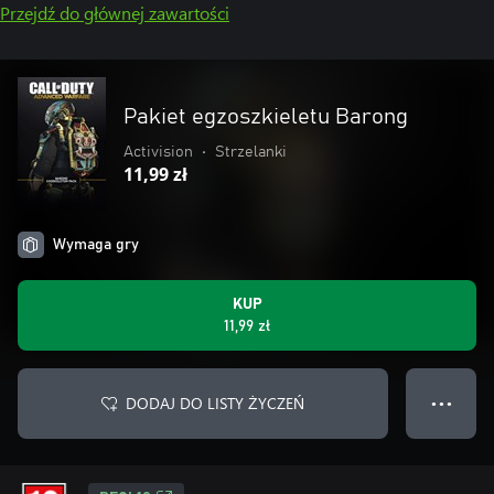
Przejdź do głównej zawartości
Pakiet egzoszkieletu Barong
Activision
•
Strzelanki
11,99 zł
Wymaga gry
KUP
11,99 zł
DODAJ DO LISTY ŻYCZEŃ
● ● ●