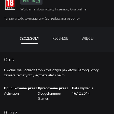
PEGI 18
Wulgarne słownictwo, Przemoc, Gra online
Ta zawartość wymaga gry (sprzedawana osobno).
SZCZEGÓŁY
RECENZJE
WIĘCEJ
Opis
Uwolnij lwa i ochroń tron króla dzięki pakietowi Barong, który
zawiera tematyczny egzoszkielet i hełm.
Opublikowane przez
Opracowane przez
Data wydania
Activision
Sledgehammer
16.12.2014
Games
Graj z