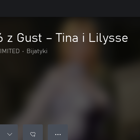
 z Gust – Tina i Lilysse
IMITED
•
Bijatyki
● ● ●