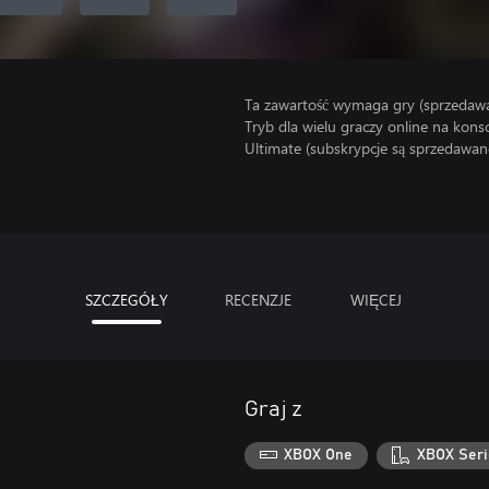
Ta zawartość wymaga gry (sprzedaw
Tryb dla wielu graczy online na kon
Ultimate (subskrypcje są sprzedawane
SZCZEGÓŁY
RECENZJE
WIĘCEJ
Graj z
XBOX One
XBOX Seri