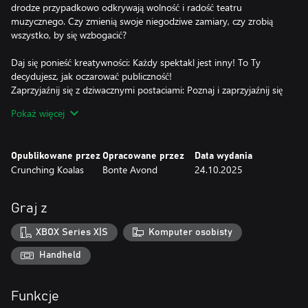
drodze przypadkowo odkrywają wolność i radość teatru
muzycznego. Czy zmienią swoje niegodziwe zamiary, czy zrobią
wszystko, by się wzbogacić?
Daj się ponieść kreatywności: Każdy spektakl jest inny! To Ty
decydujesz, jak oczarować publiczność!
Zaprzyjaźnij się z dziwacznymi postaciami: Poznaj i zaprzyjaźnij się
z całą masą ekscentryków – wszyscy są w pełni udźwiękowieni!
Pokaż więcej
Przyjazny wendigo, drzewo szukające swoich korzeni i grudka
pesto, żeby wymienić tylko kilka.
Zanurz się w barwnym świecie fantasy: Przygoda czeka w ręcznie
Opublikowane przez
Opracowane przez
Data wydania
wykonanych lokacjach jak przytulne miasteczko Dorp, tajemniczy
Crunching Koalas
Bonte Avond
24.10.2025
Woudwoods i radiofanatyczne Stad City.
Poczuj niezależne brzmienia: Oryginalna ścieżka dźwiękowa,
napisana i wykonana przez twórców gry, wpadnie ci w ucho i
Graj z
zostanie tam na długo!
XBOX Series X|S
Komputer osobisty
Handheld
Funkcje