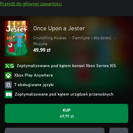
Przejdź do głównej zawartości
Once Upon a Jester
Crunching Koalas
•
Familijne i dla dzieci
•
Muzyka
49,99 zł
Zoptymalizowano pod kątem konsol Xbox Series X|S
Xbox Play Anywhere
7 obsługiwane języki
Zoptymalizowane pod kątem urządzeń przenośnych
KUP
49,99 zł