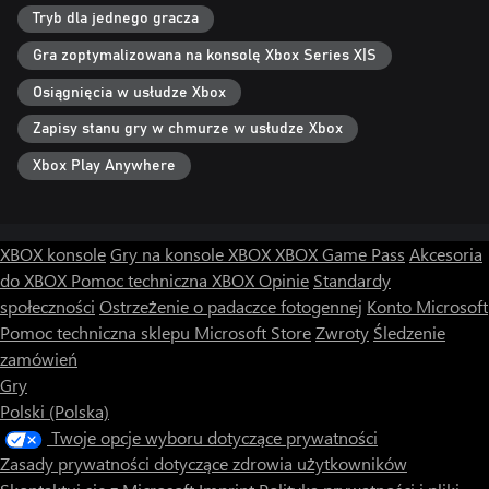
Tryb dla jednego gracza
Gra zoptymalizowana na konsolę Xbox Series X|S
Osiągnięcia w usłudze Xbox
Zapisy stanu gry w chmurze w usłudze Xbox
Xbox Play Anywhere
XBOX konsole
Gry na konsole XBOX
XBOX Game Pass
Akcesoria
do XBOX
Pomoc techniczna XBOX
Opinie
Standardy
społeczności
Ostrzeżenie o padaczce fotogennej
Konto Microsoft
Pomoc techniczna sklepu Microsoft Store
Zwroty
Śledzenie
zamówień
Gry
Polski (Polska)
Twoje opcje wyboru dotyczące prywatności
Zasady prywatności dotyczące zdrowia użytkowników