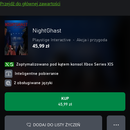
Przejdź do głównej zawartości
NightGhast
Playstige Interactive
•
Akcja i przygoda
45,99 zł
Zoptymalizowano pod kątem konsol Xbox Series X|S
Inteligentne pobieranie
2 obsługiwane języki
KUP
45,99 zł
DODAJ DO LISTY ŻYCZEŃ
● ● ●