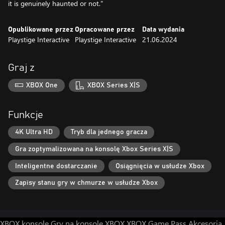
it is genuinely haunted or not."
Opublikowane przez
Opracowane przez
Data wydania
Playstige Interactive
Playstige Interactive
21.06.2024
Graj z
XBOX One
XBOX Series X|S
Funkcje
4K Ultra HD
Tryb dla jednego gracza
Gra zoptymalizowana na konsolę Xbox Series X|S
Inteligentne dostarczanie
Osiągnięcia w usłudze Xbox
Zapisy stanu gry w chmurze w usłudze Xbox
XBOX konsole
Gry na konsole XBOX
XBOX Game Pass
Akcesoria