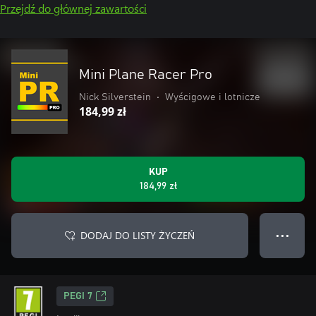
Przejdź do głównej zawartości
Mini Plane Racer Pro
Nick Silverstein
•
Wyścigowe i lotnicze
184,99 zł
KUP
184,99 zł
DODAJ DO LISTY ŻYCZEŃ
● ● ●
PEGI 7