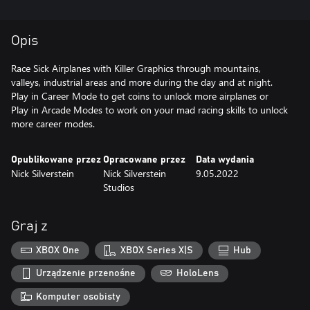
Opis
Race Sick Airplanes with Killer Graphics through mountains,
valleys, industrial areas and more during the day and at night.
Play in Career Mode to get coins to unlock more airplanes or
Play in Arcade Modes to work on your mad racing skills to unlock
more career modes.
Opublikowane przez
Opracowane przez
Data wydania
Nick Silverstein
Nick Silverstein
9.05.2022
Studios
Graj z
XBOX One
XBOX Series X|S
Hub
Urządzenie przenośne
HoloLens
Komputer osobisty