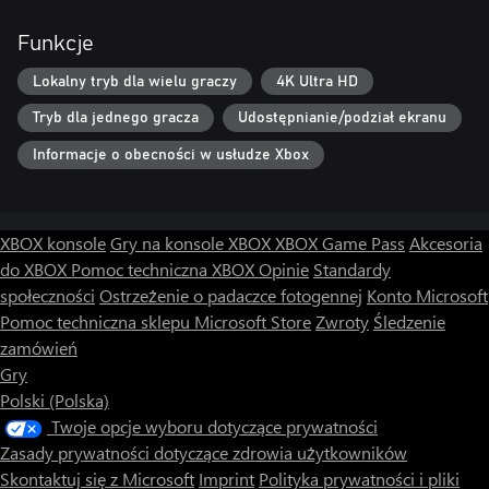
Funkcje
Lokalny tryb dla wielu graczy
4K Ultra HD
Tryb dla jednego gracza
Udostępnianie/podział ekranu
Informacje o obecności w usłudze Xbox
XBOX konsole
Gry na konsole XBOX
XBOX Game Pass
Akcesoria
do XBOX
Pomoc techniczna XBOX
Opinie
Standardy
społeczności
Ostrzeżenie o padaczce fotogennej
Konto Microsoft
Pomoc techniczna sklepu Microsoft Store
Zwroty
Śledzenie
zamówień
Gry
Polski (Polska)
Twoje opcje wyboru dotyczące prywatności
Zasady prywatności dotyczące zdrowia użytkowników
Skontaktuj się z Microsoft
Imprint
Polityka prywatności i pliki