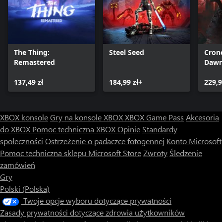
The Thing:
Steel Seed
Cron
Remastered
Daw
137,49 zł
184,99 zł+
229,9
XBOX konsole
Gry na konsole XBOX
XBOX Game Pass
Akcesoria
do XBOX
Pomoc techniczna XBOX
Opinie
Standardy
społeczności
Ostrzeżenie o padaczce fotogennej
Konto Microsoft
Pomoc techniczna sklepu Microsoft Store
Zwroty
Śledzenie
zamówień
Gry
Polski (Polska)
Twoje opcje wyboru dotyczące prywatności
Zasady prywatności dotyczące zdrowia użytkowników