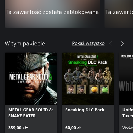
Ta zawartość została zablokowana
Ta zawart
Pokaż wszystko
W tym pakiecie
METAL GEAR SOLID Δ:
Sneaking DLC Pack
Unif
SNAKE EATER
Tuxe
339,00 zł+
60,00 zł
Wyświ