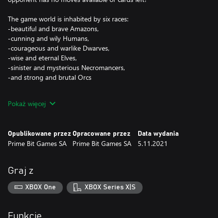
The game world is inhabited by six races:
-beautiful and brave Amazons,
-cunning and wily Humans,
-courageous and warlike Dwarves,
-wise and eternal Elves,
-sinister and mysterious Necromancers,
-and strong and brutal Orcs
Each of them has a unique set of features which make the
Pokaż więcej
gameplay different. Find your favorite race and become its
master.
Opublikowane przez
Opracowane przez
Data wydania
Prime Bit Games SA
Prime Bit Games SA
5.11.2021
Graj z
XBOX One
XBOX Series X|S
Funkcje