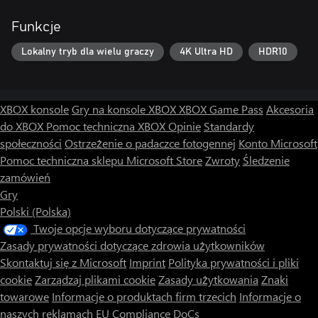
Funkcje
Please send us your feedback, and we'll try to improve the game
Lokalny tryb dla wielu graczy
4K Ultra HD
HDR10
performance as per your requirements.
Thank you for playing Ludo, and do check out our other games.
XBOX konsole
Gry na konsole XBOX
XBOX Game Pass
Akcesoria
do XBOX
Pomoc techniczna XBOX
Opinie
Standardy
społeczności
Ostrzeżenie o padaczce fotogennej
Konto Microsoft
Pomoc techniczna sklepu Microsoft Store
Zwroty
Śledzenie
zamówień
Gry
Polski (Polska)
Twoje opcje wyboru dotyczące prywatności
Zasady prywatności dotyczące zdrowia użytkowników
Skontaktuj się z Microsoft
Imprint
Polityka prywatności i pliki
cookie
Zarządzaj plikami cookie
Zasady użytkowania
Znaki
towarowe
Informacje o produktach firm trzecich
Informacje o
naszych reklamach
EU Compliance DoCs