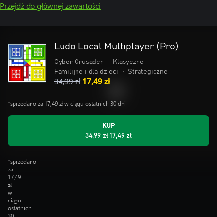
Przejdź do głównej zawartości
Ludo Local Multiplayer (Pro)
Cyber Crusader
•
Klasyczne
•
Familijne i dla dzieci
•
Strategiczne
34,99 zł
17,49 zł
*sprzedano za 17,49 zł w ciągu ostatnich 30 dni
KUP
34,99 zł
17,49 zł
*sprzedano
za
17,49
zł
w
ciągu
ostatnich
30