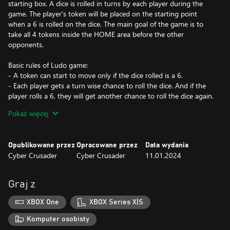
starting box. A dice is rolled in turns by each player during the
game. The player's token will be placed on the starting point
when a 6 is rolled on the dice. The main goal of the game is to
take all 4 tokens inside the HOME area before the other
opponents.
Basic rules of Ludo game:
- A token can start to move only if the dice rolled is a 6.
- Each player gets a turn wise chance to roll the dice. And if the
player rolls a 6, they will get another chance to roll the dice again.
- All the tokens must reach the center of the board to win the
Pokaż więcej
game.
- The token move clock-wise according to the number of rolled
dice.
Opublikowane przez
Opracowane przez
Data wydania
- Knocking out an other's token will give you an extra chance to
Cyber Crusader
Cyber Crusader
11.01.2024
roll the dice again.
Enjoy playing the best offline version of the Ludo game anytime
Graj z
on your PC / XBOX with your friends and family. The online
multiplayer version of this game is coming soon, so stay tuned.
XBOX One
XBOX Series X|S
Komputer osobisty
We hope you enjoy playing this Ludo.