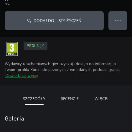
dni
DODAJ DO LISTY ŻYCZEŃ
● ● ●
PEGI 3
Wydawcy uruchamianych gier uzyskują dostęp do informacji o
Twoim profilu Xbox i skojarzonych z nimi danych podczas grania.
Dowiedz się więcej
SZCZEGÓŁY
RECENZJE
WIĘCEJ
Galeria