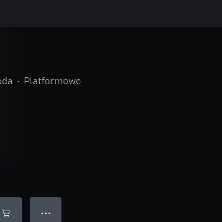
oda
•
Platformowe
● ● ●