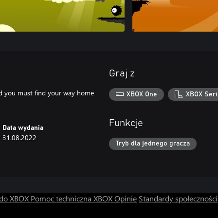
Graj z
nd you must find your way home
XBOX One
XBOX Seri
Funkcje
Data wydania
31.08.2022
Tryb dla jednego gracza
 do XBOX
Pomoc techniczna XBOX
Opinie
Standardy społeczności